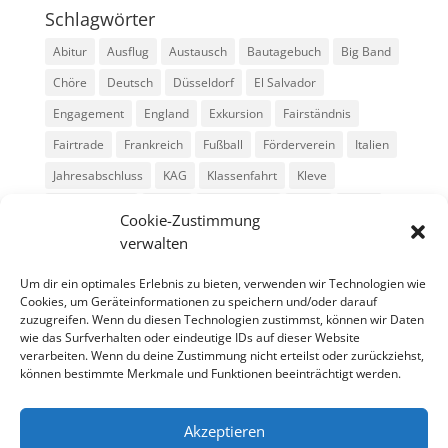
Schlagwörter
Abitur
Ausflug
Austausch
Bautagebuch
Big Band
Chöre
Deutsch
Düsseldorf
El Salvador
Engagement
England
Exkursion
Fairständnis
Fairtrade
Frankreich
Fußball
Förderverein
Italien
Jahresabschluss
KAG
Klassenfahrt
Kleve
Konga Quings
Konny
Konny-News
Kunst
MINT
Cookie-Zustimmung
Montessori
Musik
Neubau
Niederlande
preludio
verwalten
Schule
Schulkonzerte
Schülerzeitung
Skifahrt
Um dir ein optimales Erlebnis zu bieten, verwenden wir Technologien wie
Sport
Stadtradeln
SV
Tag der offenen Tür
Cookies, um Geräteinformationen zu speichern und/oder darauf
zuzugreifen. Wenn du diesen Technologien zustimmst, können wir Daten
Theater
USA
Weihnachten
WPU
Xanten
wie das Surfverhalten oder eindeutige IDs auf dieser Website
verarbeiten. Wenn du deine Zustimmung nicht erteilst oder zurückziehst,
können bestimmte Merkmale und Funktionen beeinträchtigt werden.
Archiv
Archiv
Akzeptieren