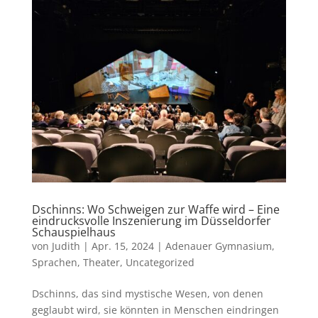
Dschinns: Wo Schweigen zur Waffe wird – Eine
eindrucksvolle Inszenierung im Düsseldorfer
Schauspielhaus
von
Judith
|
Apr. 15, 2024
|
Adenauer Gymnasium
,
Sprachen
,
Theater
,
Uncategorized
Dschinns, das sind mystische Wesen, von denen
geglaubt wird, sie könnten in Menschen eindringen