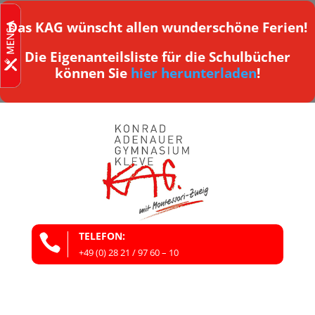
Das KAG wünscht allen wunderschöne Ferien!
Die Eigenanteilsliste für die Schulbücher
können Sie
hier herunterladen
!
TELEFON:

+49 (0) 28 21 / 97 60 – 10