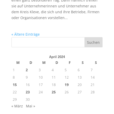
einen ganz besonderen Tag. Dann nämlich treffen
sie auf Unternehmerinnen und Unternehmer aus
dem Kreis Kleve, die sich und ihre Betriebe, Firmen
oder Organisationen vorstellen...
« Ältere Einträge
April 2024
M
D
M
D
F
S
S
1
2
3
4
5
6
7
8
9
10
11
12
13
14
15
16
17
18
19
20
21
22
23
24
25
26
27
28
29
30
« März
Mai »