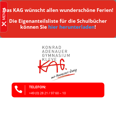
Das KAG wünscht allen wunderschöne Ferien!
Die Eigenanteilsliste für die Schulbücher
können Sie
hier herunterladen
!
TELEFON:

+49 (0) 28 21 / 97 60 – 10