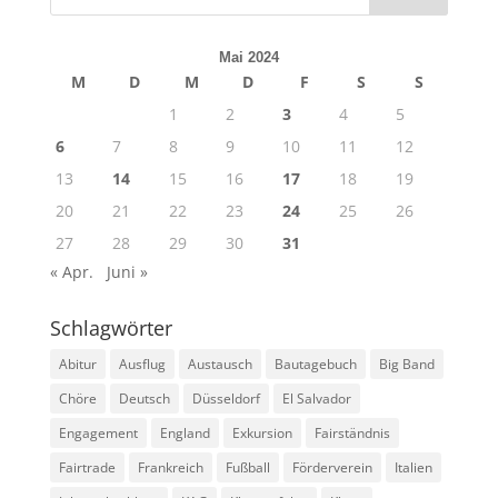
Mai 2024
M
D
M
D
F
S
S
1
2
3
4
5
6
7
8
9
10
11
12
13
14
15
16
17
18
19
20
21
22
23
24
25
26
27
28
29
30
31
« Apr.
Juni »
Schlagwörter
Abitur
Ausflug
Austausch
Bautagebuch
Big Band
Chöre
Deutsch
Düsseldorf
El Salvador
Engagement
England
Exkursion
Fairständnis
Fairtrade
Frankreich
Fußball
Förderverein
Italien