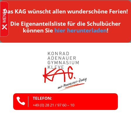
Das KAG wünscht allen wunderschöne Ferien!
Die Eigenanteilsliste für die Schulbücher
können Sie
hier herunterladen
!
TELEFON:

+49 (0) 28 21 / 97 60 – 10