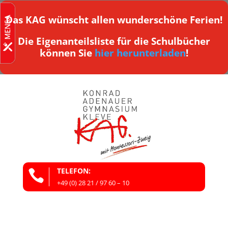
Das KAG wünscht allen wunderschöne Ferien!
Die Eigenanteilsliste für die Schulbücher
können Sie
hier herunterladen
!
TELEFON:

+49 (0) 28 21 / 97 60 – 10