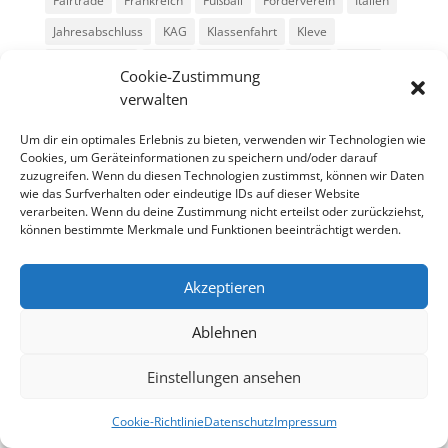
Fairtrade
Frankreich
Fußball
Förderverein
Italien
Jahresabschluss
KAG
Klassenfahrt
Kleve
Konga Quings
Konny
Konny-News
Kunst
MINT
Cookie-Zustimmung
Montessori
Musik
Neubau
Niederlande
preludio
verwalten
Schule
Schulkonzerte
Schülerzeitung
Skifahrt
Um dir ein optimales Erlebnis zu bieten, verwenden wir Technologien wie
Sport
Stadtradeln
SV
Tag der offenen Tür
Cookies, um Geräteinformationen zu speichern und/oder darauf
zuzugreifen. Wenn du diesen Technologien zustimmst, können wir Daten
Theater
USA
Weihnachten
WPU
Xanten
wie das Surfverhalten oder eindeutige IDs auf dieser Website
verarbeiten. Wenn du deine Zustimmung nicht erteilst oder zurückziehst,
können bestimmte Merkmale und Funktionen beeinträchtigt werden.
Archiv
Archiv
Akzeptieren
Ablehnen
Einstellungen ansehen
Cookie-Richtlinie
Datenschutz
Impressum