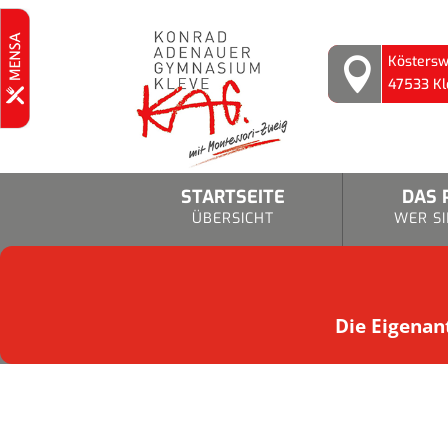
Köstersw

47533 Kl
STARTSEITE
DAS 
ÜBERSICHT
WER SI
Die Eigenant