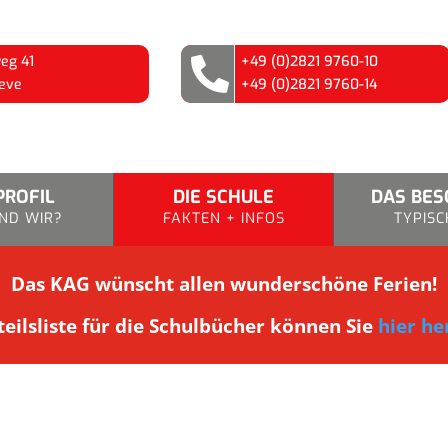
eg 41
+49 (0)2821 9760-10

eve
+49 (0)2821 9760-14
PROFIL
DIE SCHULE
DAS BE
ND WIR?
FAKTEN + INFOS
TYPISC
Das KAG wünscht allen wunderschöne Ferien!
eilsliste für die Schulbücher können Sie
hier he