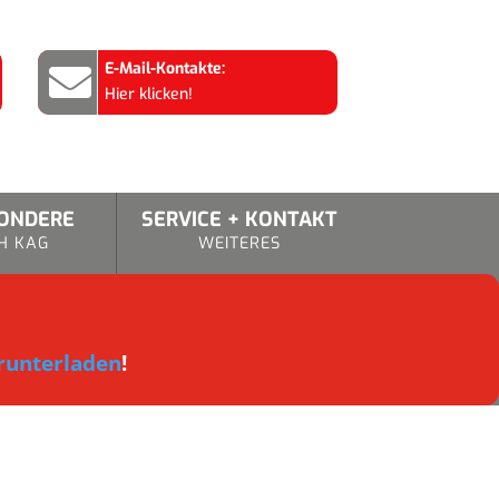
E-Mail-Kontakte:

Hier klicken!
SONDERE
SERVICE + KONTAKT
H KAG
WEITERES
runterladen
!