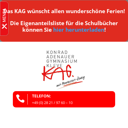
Das KAG wünscht allen wunderschöne Ferien!
Die Eigenanteilsliste für die Schulbücher
können Sie
hier herunterladen
!
TELEFON:

+49 (0) 28 21 / 97 60 – 10