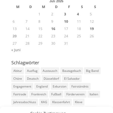
Juli 2026
M
D
M
D
F
S
S
1
2
3
4
5
6
7
8
9
10
11
12
13
14
15
16
17
18
19
20
21
22
23
24
25
26
27
28
29
30
31
« Juni
Schlagwörter
Abitur
Ausflug
Austausch
Bautagebuch
Big Band
Chöre
Deutsch
Düsseldorf
El Salvador
Engagement
England
Exkursion
Fairständnis
Fairtrade
Frankreich
Fußball
Förderverein
Italien
Jahresabschluss
KAG
Klassenfahrt
Kleve
Konga Quings
Konny
Konny-News
Kunst
MINT