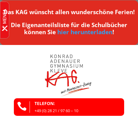
Das KAG wünscht allen wunderschöne Ferien!
Die Eigenanteilsliste für die Schulbücher
können Sie
hier herunterladen
!
TELEFON:

+49 (0) 28 21 / 97 60 – 10