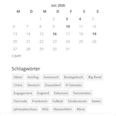
Juli 2026
M
D
M
D
F
S
S
1
2
3
4
5
6
7
8
9
10
11
12
13
14
15
16
17
18
19
20
21
22
23
24
25
26
27
28
29
30
31
« Juni
Schlagwörter
Abitur
Ausflug
Austausch
Bautagebuch
Big Band
Chöre
Deutsch
Düsseldorf
El Salvador
Engagement
England
Exkursion
Fairständnis
Fairtrade
Frankreich
Fußball
Förderverein
Italien
Jahresabschluss
KAG
Klassenfahrt
Kleve