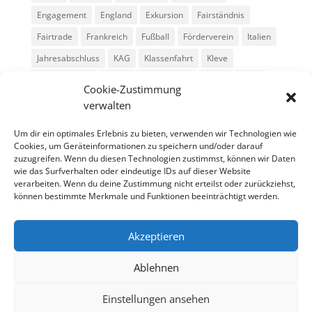
Engagement
England
Exkursion
Fairständnis
Fairtrade
Frankreich
Fußball
Förderverein
Italien
Jahresabschluss
KAG
Klassenfahrt
Kleve
Konga Quings
Konny
Konny-News
Kunst
MINT
Cookie-Zustimmung
Montessori
Musik
Neubau
Niederlande
preludio
verwalten
Schule
Schulkonzerte
Schülerzeitung
Skifahrt
Um dir ein optimales Erlebnis zu bieten, verwenden wir Technologien wie
Sport
Stadtradeln
SV
Tag der offenen Tür
Cookies, um Geräteinformationen zu speichern und/oder darauf
zuzugreifen. Wenn du diesen Technologien zustimmst, können wir Daten
Theater
USA
Weihnachten
WPU
Xanten
wie das Surfverhalten oder eindeutige IDs auf dieser Website
verarbeiten. Wenn du deine Zustimmung nicht erteilst oder zurückziehst,
können bestimmte Merkmale und Funktionen beeinträchtigt werden.
Archiv
Archiv
Akzeptieren
Ablehnen
Einstellungen ansehen