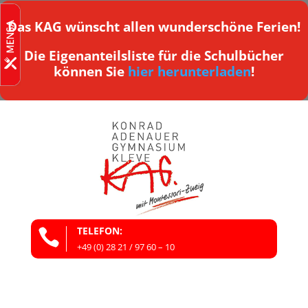
Das KAG wünscht allen wunderschöne Ferien!
Die Eigenanteilsliste für die Schulbücher
können Sie
hier herunterladen
!
TELEFON:

+49 (0) 28 21 / 97 60 – 10