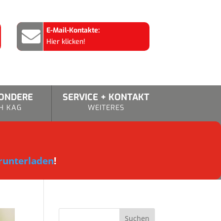
E-Mail-Kontakte:

Hier klicken!
SONDERE
SERVICE + KONTAKT
H KAG
WEITERES
runterladen
!