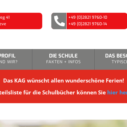
eg 41
+49 (0)2821 9760-10

eve
+49 (0)2821 9760-14
PROFIL
DIE SCHULE
DAS BE
ND WIR?
FAKTEN + INFOS
TYPISC
Das KAG wünscht allen wunderschöne Ferien!
eilsliste für die Schulbücher können Sie
hier he