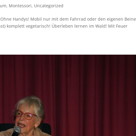
ium
,
Montessori
,
Uncategorized
g: Ohne Handys! Mobil nur mit dem Fahrrad oder den eigenen Beine
st) komplett vegetarisch! Überleben lernen im Wald! Mit Feuer