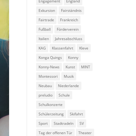
Engagement
England
Exkursion
Fairständnis
Fairtrade
Frankreich
Fußball
Förderverein
Italien
Jahresabschluss
KAG
Klassenfahrt
Kleve
Konga Quings
Konny
Konny-News
Kunst
MINT
Montessori
Musik
Neubau
Niederlande
preludio
Schule
Schulkonzerte
Schülerzeitung
Skifahrt
Sport
Stadtradeln
SV
Tag der offenen Tür
Theater