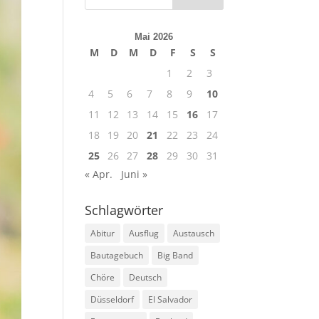
Mai 2026
M
D
M
D
F
S
S
1
2
3
4
5
6
7
8
9
10
11
12
13
14
15
16
17
18
19
20
21
22
23
24
25
26
27
28
29
30
31
« Apr.
Juni »
Schlagwörter
Abitur
Ausflug
Austausch
Bautagebuch
Big Band
Chöre
Deutsch
Düsseldorf
El Salvador