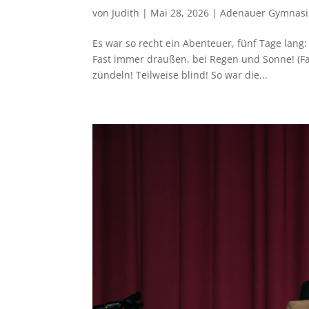
von
Judith
|
Mai 28, 2026
|
Adenauer Gymnas
Es war so recht ein Abenteuer, fünf Tage lan
Fast immer draußen, bei Regen und Sonne! (Fa
zündeln! Teilweise blind! So war die...