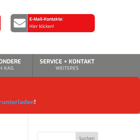
E-Mail-Kontakte:

Hier klicken!
SONDERE
SERVICE + KONTAKT
H KAG
WEITERES
runterladen
!