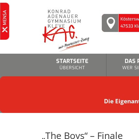
Köstersw

47533 Kl
STARTSEITE
DAS 
ÜBERSICHT
WER SI
Die Eigenant
„The Boys“ – Finale