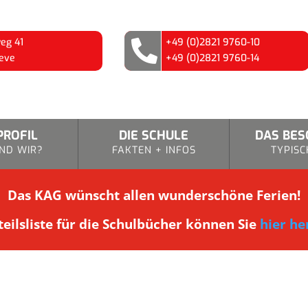
eg 41
+49 (0)2821 9760-10

eve
+49 (0)2821 9760-14
PROFIL
DIE SCHULE
DAS BE
ND WIR?
FAKTEN + INFOS
TYPISC
Das KAG wünscht allen wunderschöne Ferien!
eilsliste für die Schulbücher können Sie
hier he