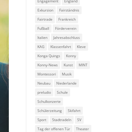
Engagement
England
Exkursion
Fairständnis
Fairtrade
Frankreich
Fußball
Förderverein
Italien
Jahresabschluss
KAG
Klassenfahrt
Kleve
Konga Quings
Konny
Konny-News
Kunst
MINT
Montessori
Musik
Neubau
Niederlande
preludio
Schule
Schulkonzerte
Schülerzeitung
Skifahrt
Sport
Stadtradeln
SV
Tag der offenen Tür
Theater