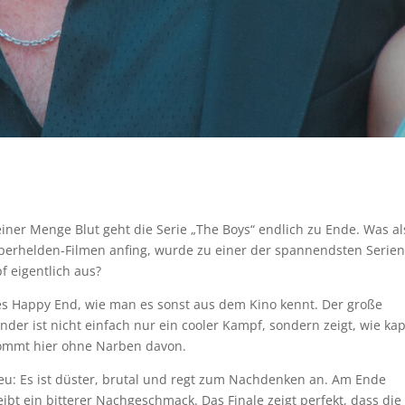
iner Menge Blut geht die Serie „The Boys“ endlich zu Ende. Was al
uperhelden-Filmen anfing, wurde zu einer der spannendsten Serie
f eigentlich aus?
ges Happy End, wie man es sonst aus dem Kino kennt. Der große
er ist nicht einfach nur ein cooler Kampf, sondern zeigt, wie kap
 kommt hier ohne Narben davon.
treu: Es ist düster, brutal und regt zum Nachdenken an. Am Ende
ibt ein bitterer Nachgeschmack. Das Finale zeigt perfekt, dass die