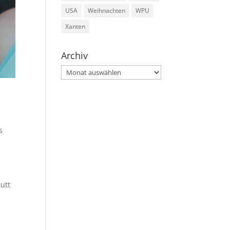
USA
Weihnachten
WPU
Xanten
Archiv
Archiv
s
n
utt