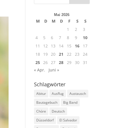
Mai 2026
M
D
M
D
F
S
S
1
2
3
4
5
6
7
8
9
10
11
12
13
14
15
16
17
18
19
20
21
22
23
24
25
26
27
28
29
30
31
« Apr.
Juni »
Schlagwörter
Abitur
Ausflug
Austausch
Bautagebuch
Big Band
Chöre
Deutsch
Düsseldorf
El Salvador