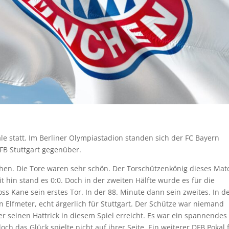
le statt. Im Berliner Olympiastadion standen sich der FC Bayern
FB Stuttgart gegenüber.
hen. Die Tore waren sehr schön. Der Torschützenkönig dieses Mat
t hin stand es 0:0. Doch in der zweiten Hälfte wurde es für die
oss Kane sein erstes Tor. In der 88. Minute dann sein zweites. In d
 Elfmeter, echt ärgerlich für Stuttgart. Der Schütze war niemand
er seinen Hattrick in diesem Spiel erreicht. Es war ein spannendes
och das Glück spielte nicht auf ihrer Seite. Ein weiterer DFB Pokal 