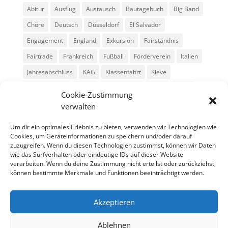
Abitur
Ausflug
Austausch
Bautagebuch
Big Band
Chöre
Deutsch
Düsseldorf
El Salvador
Engagement
England
Exkursion
Fairständnis
Fairtrade
Frankreich
Fußball
Förderverein
Italien
Jahresabschluss
KAG
Klassenfahrt
Kleve
Konga Quings
Konny
Konny-News
Kunst
MINT
Cookie-Zustimmung
Montessori
Musik
Neubau
Niederlande
preludio
verwalten
Schule
Schulkonzerte
Schülerzeitung
Skifahrt
Um dir ein optimales Erlebnis zu bieten, verwenden wir Technologien wie
Sport
Stadtradeln
SV
Tag der offenen Tür
Cookies, um Geräteinformationen zu speichern und/oder darauf
zuzugreifen. Wenn du diesen Technologien zustimmst, können wir Daten
Theater
USA
Weihnachten
WPU
Xanten
wie das Surfverhalten oder eindeutige IDs auf dieser Website
verarbeiten. Wenn du deine Zustimmung nicht erteilst oder zurückziehst,
können bestimmte Merkmale und Funktionen beeinträchtigt werden.
Archiv
Archiv
Akzeptieren
Ablehnen