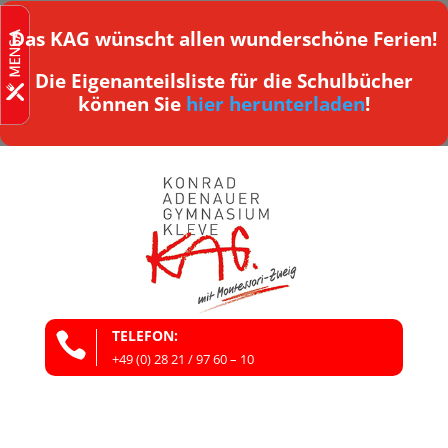
Das KAG wünscht allen wunderschöne Ferien!
Die Eigenanteilsliste für die Schulbücher
können Sie
hier herunterladen
!
TELEFON:

+49 (0) 28 21 / 97 60 – 10