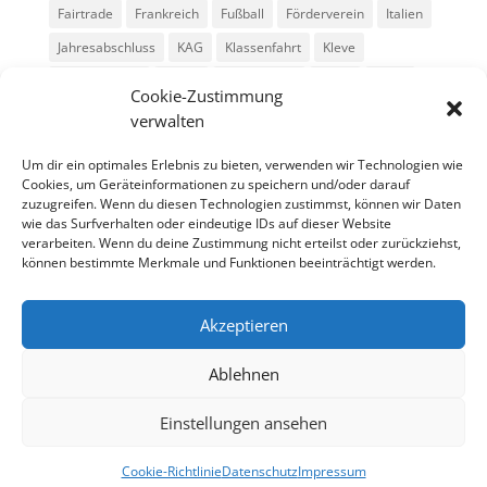
Fairtrade
Frankreich
Fußball
Förderverein
Italien
Jahresabschluss
KAG
Klassenfahrt
Kleve
Konga Quings
Konny
Konny-News
Kunst
MINT
Cookie-Zustimmung
Montessori
Musik
Neubau
Niederlande
preludio
verwalten
Schule
Schulkonzerte
Schülerzeitung
Skifahrt
Um dir ein optimales Erlebnis zu bieten, verwenden wir Technologien wie
Sport
Stadtradeln
SV
Tag der offenen Tür
Cookies, um Geräteinformationen zu speichern und/oder darauf
zuzugreifen. Wenn du diesen Technologien zustimmst, können wir Daten
Theater
USA
Weihnachten
WPU
Xanten
wie das Surfverhalten oder eindeutige IDs auf dieser Website
verarbeiten. Wenn du deine Zustimmung nicht erteilst oder zurückziehst,
können bestimmte Merkmale und Funktionen beeinträchtigt werden.
Archiv
Archiv
Akzeptieren
Ablehnen
Einstellungen ansehen
Cookie-Richtlinie
Datenschutz
Impressum