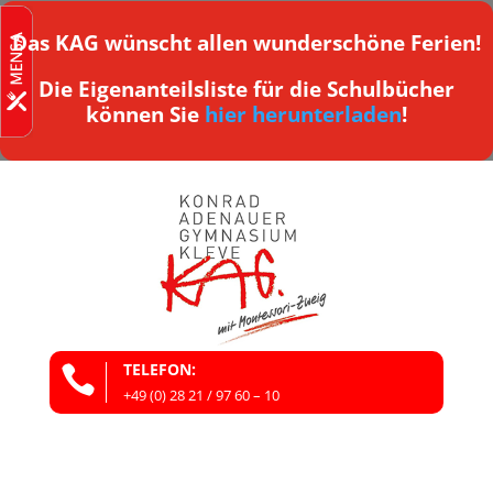
Das KAG wünscht allen wunderschöne Ferien!
Die Eigenanteilsliste für die Schulbücher
können Sie
hier herunterladen
!
TELEFON:

+49 (0) 28 21 / 97 60 – 10