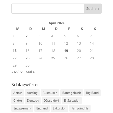
April 2024
M
D
M
D
F
S
S
1
2
3
4
5
6
7
8
9
10
11
12
13
14
15
16
17
18
19
20
21
22
23
24
25
26
27
28
29
30
« März
Mai »
Schlagwörter
Abitur
Ausflug
Austausch
Bautagebuch
Big Band
Chöre
Deutsch
Düsseldorf
El Salvador
Engagement
England
Exkursion
Fairständnis