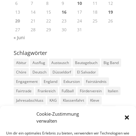
6
7
8
9
10
11
12
13
14
15
16
17
18
19
20
21
22
23
24
25
26
27
28
29
30
31
« Juni
Schlagwörter
Abitur
Ausflug
Austausch
Bautagebuch
Big Band
Chöre
Deutsch
Düsseldorf
El Salvador
Engagement
England
Exkursion
Fairständnis
Fairtrade
Frankreich
Fußball
Förderverein
Italien
Jahresabschluss
KAG
Klassenfahrt
Kleve
Konga Quings
Konny
Konny-News
Kunst
MINT
Cookie-Zustimmung
Montessori
Musik
Neubau
Niederlande
preludio
verwalten
Schule
Schulkonzerte
Schülerzeitung
Skifahrt
Um dir ein optimales Erlebnis zu bieten, verwenden wir Technologien wie