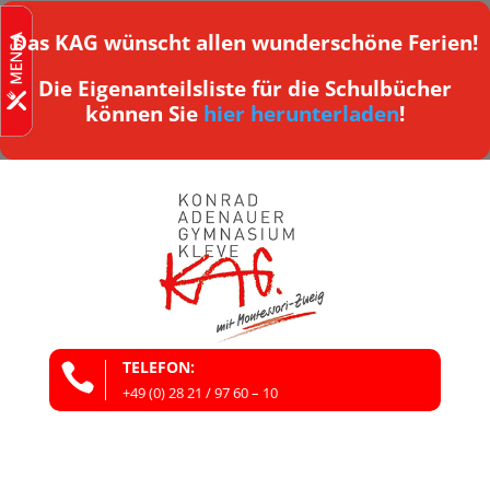
Das KAG wünscht allen wunderschöne Ferien!
Die Eigenanteilsliste für die Schulbücher
können Sie
hier herunterladen
!
TELEFON:

+49 (0) 28 21 / 97 60 – 10