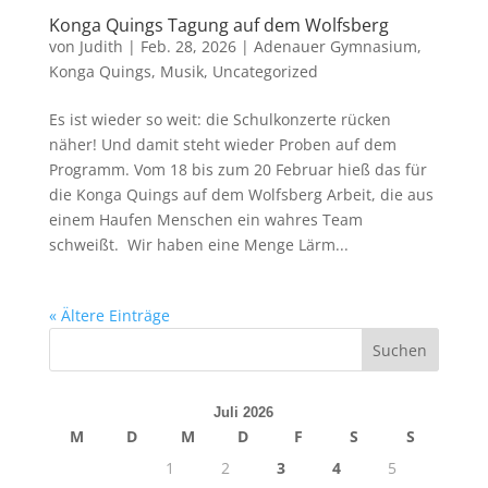
Konga Quings Tagung auf dem Wolfsberg
von
Judith
|
Feb. 28, 2026
|
Adenauer Gymnasium
,
Konga Quings
,
Musik
,
Uncategorized
Es ist wieder so weit: die Schulkonzerte rücken
näher! Und damit steht wieder Proben auf dem
Programm. Vom 18 bis zum 20 Februar hieß das für
die Konga Quings auf dem Wolfsberg Arbeit, die aus
einem Haufen Menschen ein wahres Team
schweißt. Wir haben eine Menge Lärm...
« Ältere Einträge
Juli 2026
M
D
M
D
F
S
S
1
2
3
4
5