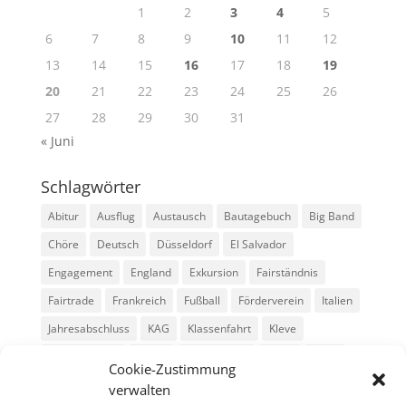
1
2
3
4
5
6
7
8
9
10
11
12
13
14
15
16
17
18
19
20
21
22
23
24
25
26
27
28
29
30
31
« Juni
Schlagwörter
Abitur
Ausflug
Austausch
Bautagebuch
Big Band
Chöre
Deutsch
Düsseldorf
El Salvador
Engagement
England
Exkursion
Fairständnis
Fairtrade
Frankreich
Fußball
Förderverein
Italien
Jahresabschluss
KAG
Klassenfahrt
Kleve
Konga Quings
Konny
Konny-News
Kunst
MINT
Cookie-Zustimmung
Montessori
Musik
Neubau
Niederlande
preludio
verwalten