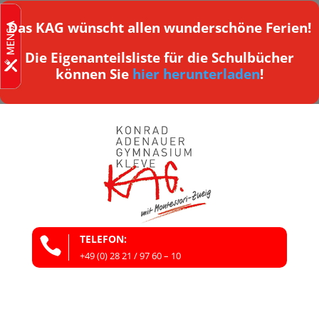
Das KAG wünscht allen wunderschöne Ferien!
Die Eigenanteilsliste für die Schulbücher
können Sie
hier herunterladen
!
TELEFON:

+49 (0) 28 21 / 97 60 – 10