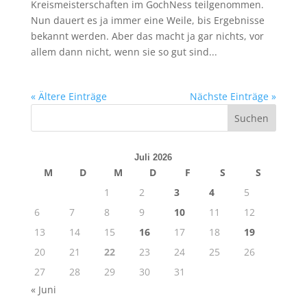
Kreismeisterschaften im GochNess teilgenommen.
Nun dauert es ja immer eine Weile, bis Ergebnisse
bekannt werden. Aber das macht ja gar nichts, vor
allem dann nicht, wenn sie so gut sind...
« Ältere Einträge
Nächste Einträge »
Juli 2026
M
D
M
D
F
S
S
1
2
3
4
5
6
7
8
9
10
11
12
13
14
15
16
17
18
19
20
21
22
23
24
25
26
27
28
29
30
31
« Juni