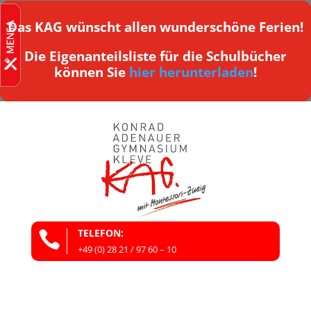
Das KAG wünscht allen wunderschöne Ferien!
Die Eigenanteilsliste für die Schulbücher
können Sie
hier herunterladen
!
TELEFON:

+49 (0) 28 21 / 97 60 – 10