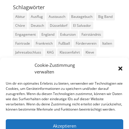
Schlagwörter
Abitur
Ausflug
Austausch
Bautagebuch
Big Band
Chöre
Deutsch
Düsseldorf
El Salvador
Engagement
England
Exkursion
Fairständnis
Fairtrade
Frankreich
Fußball
Förderverein
Italien
Jahresabschluss
KAG
Klassenfahrt
Kleve
Konga Quings
Konny
Konny-News
Kunst
MINT
Cookie-Zustimmung
Montessori
Musik
Neubau
Niederlande
preludio
verwalten
Schule
Schulkonzerte
Schülerzeitung
Skifahrt
Um dir ein optimales Erlebnis zu bieten, verwenden wir Technologien wie
Sport
Stadtradeln
SV
Tag der offenen Tür
Cookies, um Geräteinformationen zu speichern und/oder darauf
zuzugreifen. Wenn du diesen Technologien zustimmst, können wir Daten
Theater
USA
Weihnachten
WPU
Xanten
wie das Surfverhalten oder eindeutige IDs auf dieser Website
verarbeiten. Wenn du deine Zustimmung nicht erteilst oder zurückziehst,
können bestimmte Merkmale und Funktionen beeinträchtigt werden.
Archiv
Archiv
Akzeptieren