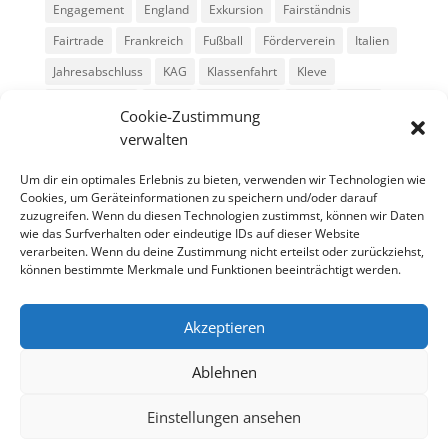
Engagement
England
Exkursion
Fairständnis
Fairtrade
Frankreich
Fußball
Förderverein
Italien
Jahresabschluss
KAG
Klassenfahrt
Kleve
Konga Quings
Konny
Konny-News
Kunst
MINT
Cookie-Zustimmung
Montessori
Musik
Neubau
Niederlande
preludio
verwalten
Schule
Schulkonzerte
Schülerzeitung
Skifahrt
Um dir ein optimales Erlebnis zu bieten, verwenden wir Technologien wie
Sport
Stadtradeln
SV
Tag der offenen Tür
Cookies, um Geräteinformationen zu speichern und/oder darauf
zuzugreifen. Wenn du diesen Technologien zustimmst, können wir Daten
Theater
USA
Weihnachten
WPU
Xanten
wie das Surfverhalten oder eindeutige IDs auf dieser Website
verarbeiten. Wenn du deine Zustimmung nicht erteilst oder zurückziehst,
können bestimmte Merkmale und Funktionen beeinträchtigt werden.
Archiv
Archiv
Akzeptieren
Ablehnen
Einstellungen ansehen