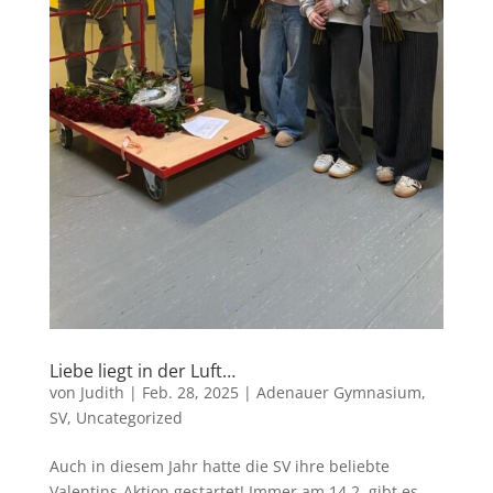
Liebe liegt in der Luft…
von
Judith
|
Feb. 28, 2025
|
Adenauer Gymnasium
,
SV
,
Uncategorized
Auch in diesem Jahr hatte die SV ihre beliebte
Valentins-Aktion gestartet! Immer am 14.2. gibt es