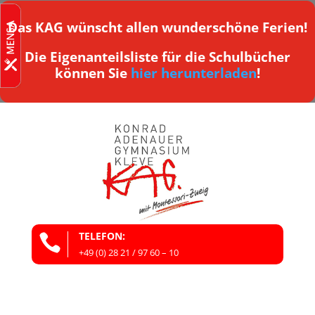
Das KAG wünscht allen wunderschöne Ferien!
Die Eigenanteilsliste für die Schulbücher
können Sie
hier herunterladen
!
TELEFON:

+49 (0) 28 21 / 97 60 – 10