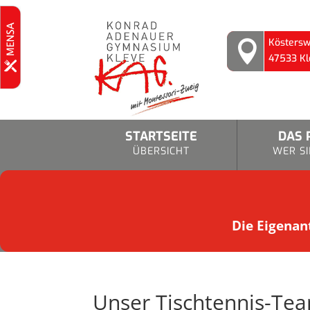
Köstersw

47533 Kl
STARTSEITE
DAS 
ÜBERSICHT
WER SI
Die Eigenant
Unser Tischtennis-Team