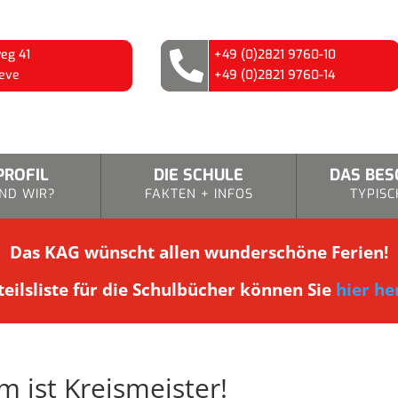
eg 41
+49 (0)2821 9760-10

eve
+49 (0)2821 9760-14
PROFIL
DIE SCHULE
DAS BE
ND WIR?
FAKTEN + INFOS
TYPISC
Das KAG wünscht allen wunderschöne Ferien!
eilsliste für die Schulbücher können Sie
hier he
 ist Kreismeister!