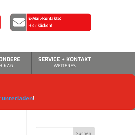
E-Mail-Kontakte:

Hier klicken!
SONDERE
SERVICE + KONTAKT
H KAG
WEITERES
runterladen
!