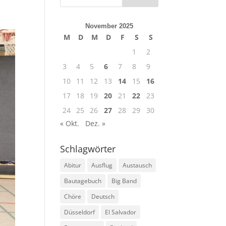
November 2025
M
D
M
D
F
S
S
1
2
3
4
5
6
7
8
9
10
11
12
13
14
15
16
17
18
19
20
21
22
23
24
25
26
27
28
29
30
« Okt.
Dez. »
Schlagwörter
Abitur
Ausflug
Austausch
Bautagebuch
Big Band
Chöre
Deutsch
Düsseldorf
El Salvador