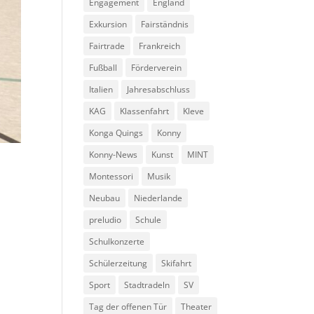
Engagement
England
Exkursion
Fairständnis
Fairtrade
Frankreich
Fußball
Förderverein
Italien
Jahresabschluss
KAG
Klassenfahrt
Kleve
Konga Quings
Konny
Konny-News
Kunst
MINT
Montessori
Musik
n
Neubau
Niederlande
preludio
Schule
Schulkonzerte
Schülerzeitung
Skifahrt
Sport
Stadtradeln
SV
Tag der offenen Tür
Theater