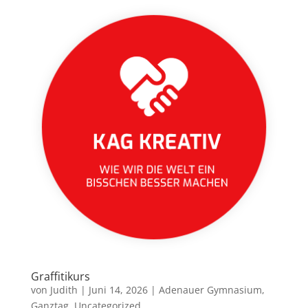
Graffitikurs
von
Judith
|
Juni 14, 2026
|
Adenauer Gymnasium
,
Ganztag
,
Uncategorized