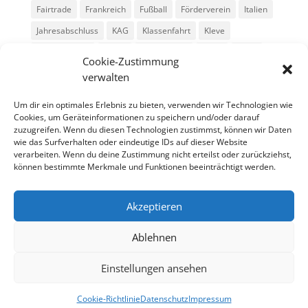
Fairtrade
Frankreich
Fußball
Förderverein
Italien
Jahresabschluss
KAG
Klassenfahrt
Kleve
Konga Quings
Konny
Konny-News
Kunst
MINT
Cookie-Zustimmung
Montessori
Musik
Neubau
Niederlande
preludio
verwalten
Schule
Schulkonzerte
Schülerzeitung
Skifahrt
Um dir ein optimales Erlebnis zu bieten, verwenden wir Technologien wie
Sport
Stadtradeln
SV
Tag der offenen Tür
Cookies, um Geräteinformationen zu speichern und/oder darauf
zuzugreifen. Wenn du diesen Technologien zustimmst, können wir Daten
Theater
USA
Weihnachten
WPU
Xanten
wie das Surfverhalten oder eindeutige IDs auf dieser Website
verarbeiten. Wenn du deine Zustimmung nicht erteilst oder zurückziehst,
können bestimmte Merkmale und Funktionen beeinträchtigt werden.
Archiv
Archiv
Akzeptieren
Ablehnen
Einstellungen ansehen
Cookie-Richtlinie
Datenschutz
Impressum