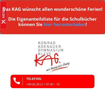
Das KAG wünscht allen wunderschöne Ferien!
Die Eigenanteilsliste für die Schulbücher
können Sie
hier herunterladen
!
TELEFON:

+49 (0) 28 21 / 97 60 – 10