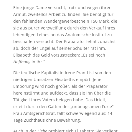
Eine junge Dame versucht, trotz und wegen ihrer
Armut, zweifellos Arbeit zu finden. Sie benötigt für
den fehlenden Wandergewerbeschein 150 Mark, die
sie aus purer Verzweiflung durch den Verkauf ihres
lebendigen Leibes an das Anatomische Institut zu
beschaffen versucht. Der Präparator lehnt zunächst
ab, doch der Engel auf seiner Schulter rät ihm,
Elisabeth das Geld vorzustrecken: „Es sei noch
Hoffnung
in ihr.“
Die teuflische Kapitalistin Irene Prantl ist von den
niedrigen Umsätzen Elisabeths empört. Jene
Empörung wird noch größer, als der Präparator
hereinstürmt und aufdeckt, dass sie ihn über die
Tätigkeit ihres Vaters belogen habe. Das Urteil,
erteilt durch den Gatten der „unbeugsamen Furie“
Frau Amtsgerichtsrat, fällt schwerwiegend aus: 14
Tage Zuchthaus ohne Bewährung.
Auch in der
Liebe
probiert sich Elisabeth: Sie verliebt