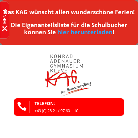
Das KAG wünscht allen wunderschöne Ferien!
Die Eigenanteilsliste für die Schulbücher
können Sie
hier herunterladen
!
TELEFON:

+49 (0) 28 21 / 97 60 – 10