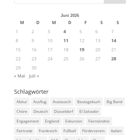
Juni 2026
M
D
M
D
F
S
S
1
2
3
4
5
6
7
8
9
10
11
12
13
14
15
16
17
18
19
20
21
22
23
24
25
26
27
28
29
30
« Mai
Juli »
Schlagwörter
Abitur
Ausflug
Austausch
Bautagebuch
Big Band
Chöre
Deutsch
Düsseldorf
El Salvador
Engagement
England
Exkursion
Fairständnis
Fairtrade
Frankreich
Fußball
Förderverein
Italien