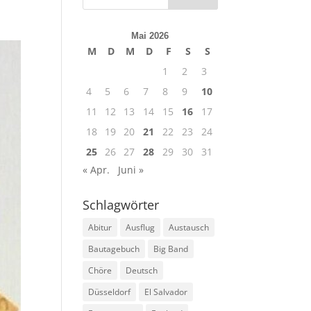
Mai 2026
M
D
M
D
F
S
S
1
2
3
4
5
6
7
8
9
10
11
12
13
14
15
16
17
18
19
20
21
22
23
24
25
26
27
28
29
30
31
« Apr.
Juni »
Schlagwörter
Abitur
Ausflug
Austausch
Bautagebuch
Big Band
Chöre
Deutsch
Düsseldorf
El Salvador