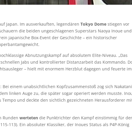
auf Japan. Im ausverkauften, legendären
Tokyo Dome
stiegen vor
Zuschauern die beiden ungeschlagenen Superstars Naoya Inoue und
rein japanische Box-Event der Geschichte – ein historischer
Superbantamgewicht.
hochklassige Abnutzungskampf auf absolutem Elite-Niveau. „Das
schnellen Jabs und kontrollierter Distanzarbeit das Kommando. D
htsausleger – hielt mit enormem Herzblut dagegen und feuerte i
e: Bei einem unabsichtlichen Kopfzusammenstoß zog sich Nakatan
dem linken Auge zu, die später sogar operiert werden musste. Ino
as Tempo und deckte den sichtlich gezeichneten Herausforderer mi
en Runden
werteten
die Punktrichter den Kampf einstimmig für de
15-113). Ein absoluter Klassiker, der Inoues Status als P4P-König