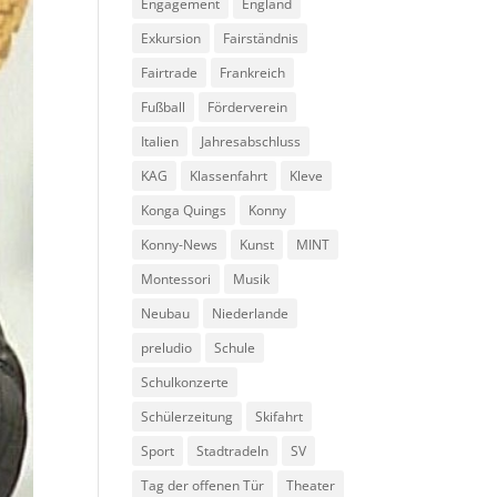
Engagement
England
Exkursion
Fairständnis
Fairtrade
Frankreich
Fußball
Förderverein
Italien
Jahresabschluss
KAG
Klassenfahrt
Kleve
Konga Quings
Konny
Konny-News
Kunst
MINT
Montessori
Musik
Neubau
Niederlande
preludio
Schule
Schulkonzerte
Schülerzeitung
Skifahrt
Sport
Stadtradeln
SV
Tag der offenen Tür
Theater