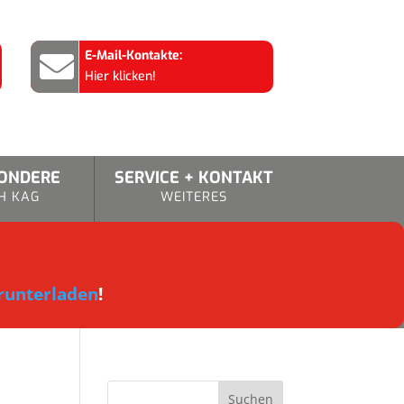
E-Mail-Kontakte:

Hier klicken!
SONDERE
SERVICE + KONTAKT
H KAG
WEITERES
runterladen
!