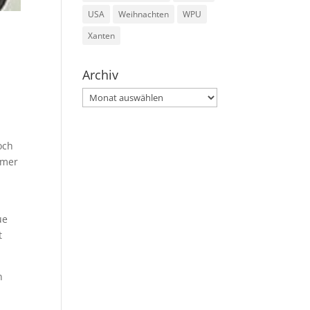
USA
Weihnachten
WPU
Xanten
Archiv
Archiv
och
mmer
i
ue
t
n