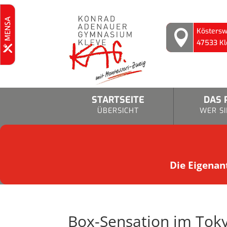
Köstersw

47533 Kl
STARTSEITE
DAS 
ÜBERSICHT
WER SI
Die Eigenant
Box-Sensation im To