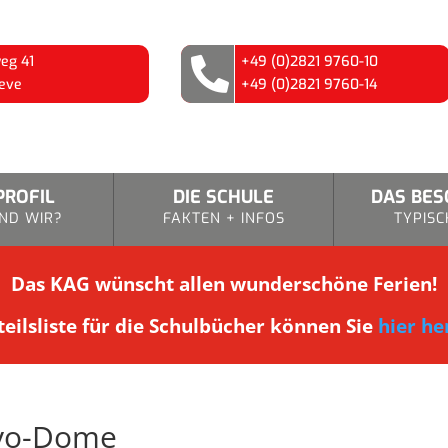
eg 41
+49 (0)2821 9760-10

eve
+49 (0)2821 9760-14
PROFIL
DIE SCHULE
DAS BE
ND WIR?
FAKTEN + INFOS
TYPISC
Das KAG wünscht allen wunderschöne Ferien!
eilsliste für die Schulbücher können Sie
hier he
kyo-Dome