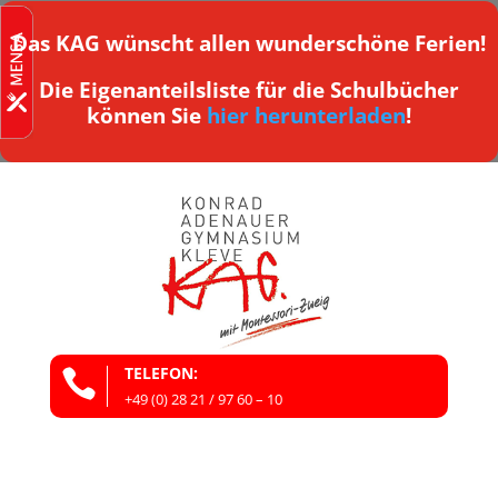
Das KAG wünscht allen wunderschöne Ferien!
Die Eigenanteilsliste für die Schulbücher
können Sie
hier herunterladen
!
TELEFON:

+49 (0) 28 21 / 97 60 – 10