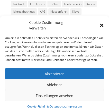
Fairtrade
Frankreich
Fußball
Förderverein
Italien
Jahresabschluss
KAG
Klassenfahrt
Kleve
Konga Quings
Konny
Konny-News
Kunst
MINT
Cookie-Zustimmung
Montessori
Musik
Neubau
Niederlande
preludio
verwalten
Schule
Schulkonzerte
Schülerzeitung
Skifahrt
Um dir ein optimales Erlebnis zu bieten, verwenden wir Technologien wie
Sport
Stadtradeln
SV
Tag der offenen Tür
Cookies, um Geräteinformationen zu speichern und/oder darauf
zuzugreifen. Wenn du diesen Technologien zustimmst, können wir Daten
Theater
USA
Weihnachten
WPU
Xanten
wie das Surfverhalten oder eindeutige IDs auf dieser Website
verarbeiten. Wenn du deine Zustimmung nicht erteilst oder zurückziehst,
können bestimmte Merkmale und Funktionen beeinträchtigt werden.
Archiv
Archiv
Akzeptieren
Ablehnen
Einstellungen ansehen
Cookie-Richtlinie
Datenschutz
Impressum