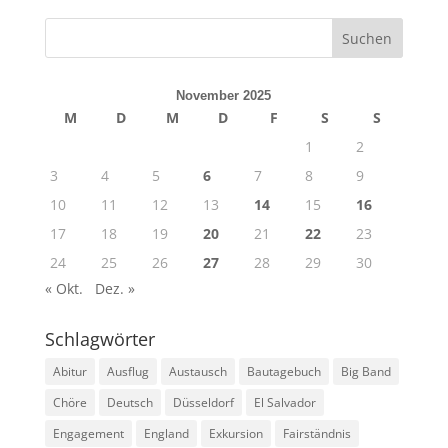
November 2025
M
D
M
D
F
S
S
1
2
3
4
5
6
7
8
9
10
11
12
13
14
15
16
17
18
19
20
21
22
23
24
25
26
27
28
29
30
« Okt.
Dez. »
Schlagwörter
Abitur
Ausflug
Austausch
Bautagebuch
Big Band
Chöre
Deutsch
Düsseldorf
El Salvador
Engagement
England
Exkursion
Fairständnis