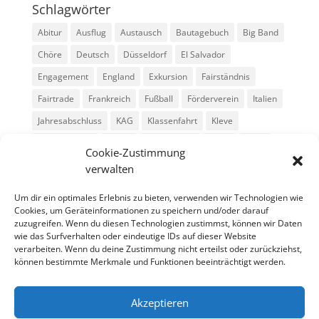
Schlagwörter
Abitur
Ausflug
Austausch
Bautagebuch
Big Band
Chöre
Deutsch
Düsseldorf
El Salvador
Engagement
England
Exkursion
Fairständnis
Fairtrade
Frankreich
Fußball
Förderverein
Italien
Jahresabschluss
KAG
Klassenfahrt
Kleve
Konga Quings
Konny
Konny-News
Kunst
MINT
Cookie-Zustimmung
Montessori
Musik
Neubau
Niederlande
preludio
verwalten
Schule
Schulkonzerte
Schülerzeitung
Skifahrt
Um dir ein optimales Erlebnis zu bieten, verwenden wir Technologien wie
Sport
Stadtradeln
SV
Tag der offenen Tür
Cookies, um Geräteinformationen zu speichern und/oder darauf
zuzugreifen. Wenn du diesen Technologien zustimmst, können wir Daten
Theater
USA
Weihnachten
WPU
Xanten
wie das Surfverhalten oder eindeutige IDs auf dieser Website
verarbeiten. Wenn du deine Zustimmung nicht erteilst oder zurückziehst,
können bestimmte Merkmale und Funktionen beeinträchtigt werden.
Archiv
Archiv
Akzeptieren