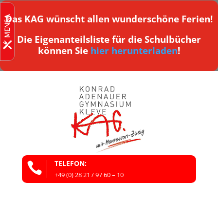
Das KAG wünscht allen wunderschöne Ferien!
Die Eigenanteilsliste für die Schulbücher
können Sie
hier herunterladen
!
TELEFON:

+49 (0) 28 21 / 97 60 – 10