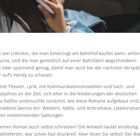
 von Literatur, die man bevorzugt am Bahnhof kaufen kann, anfa
 Euros, und die man gemütlich auf einer Bahnfahrt wegschmökern
ant oder spannend genug, damit man auch bei der nächsten Verspä
r auf’s Handy zu schauen.
mit Theater, Lyrik, mit Kommunikationsmodellen und Sach- und
ljahres an der Zeit, sich eher in die Niederungen der deutschen
au Keßler untersuchte zunächst, wie diese Romane aufgebaut sind,
schiedene Genres ein: Western, Adels- und Arztromane, Liebesroma
isten vorkommenden Gattungen.
inen Roman auch selbst schreiben? Die Antwort lautet eindeutig: 
lieferten, war schon fast druckreif. Aber lesen Sie selbst! Der R