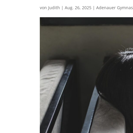
von
Judith
|
Aug. 26, 2025
|
Adenauer Gymna