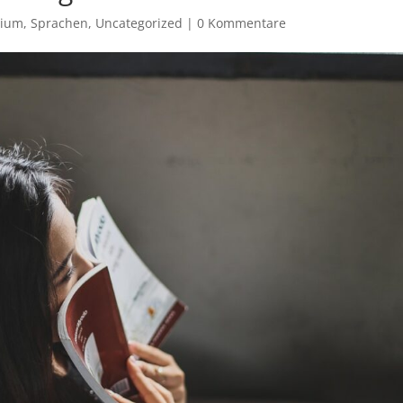
sium
,
Sprachen
,
Uncategorized
|
0 Kommentare