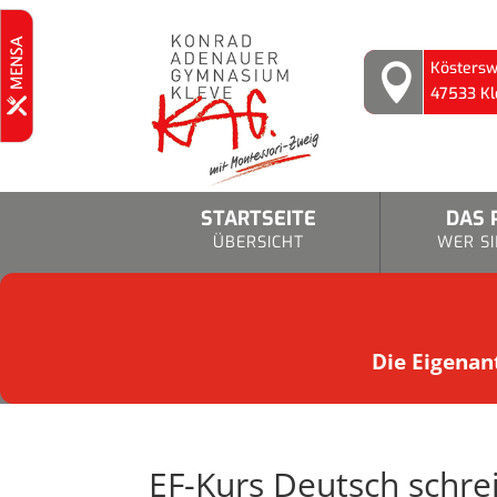
Köstersw

47533 Kl
STARTSEITE
DAS 
ÜBERSICHT
WER SI
Die Eigenant
EF-Kurs Deutsch schr