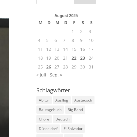
August 2025
M
D
M
D
F
S
S
1
2
3
4
5
6
7
8
9
10
11
12
13
14
15
16
17
18
19
20
21
22
23
24
25
26
27
28
29
30
31
« Juli
Sep. »
Schlagwörter
Abitur
Ausflug
Austausch
Bautagebuch
Big Band
Chöre
Deutsch
Düsseldorf
El Salvador