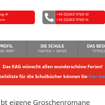
eg 41
+49 (0)2821 9760-10

eve
+49 (0)2821 9760-14
PROFIL
DIE SCHULE
DAS BE
ND WIR?
FAKTEN + INFOS
TYPISC
Das KAG wünscht allen wunderschöne Ferien!
eilsliste für die Schulbücher können Sie
hier he
eibt eigene Groschenromane