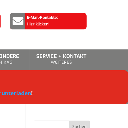
E-Mail-Kontakte:

Hier klicken!
SONDERE
SERVICE + KONTAKT
H KAG
WEITERES
runterladen
!