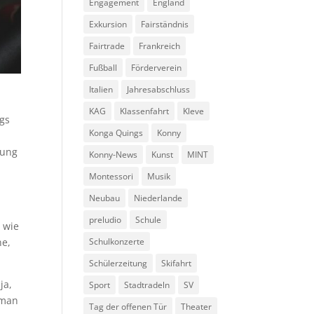
Engagement
England
Exkursion
Fairständnis
Fairtrade
Frankreich
Fußball
Förderverein
Italien
Jahresabschluss
KAG
Klassenfahrt
Kleve
ngs
Konga Quings
Konny
tung
Konny-News
Kunst
MINT
Montessori
Musik
Neubau
Niederlande
preludio
Schule
 wie
ne,
Schulkonzerte
Schülerzeitung
Skifahrt
ja,
Sport
Stadtradeln
SV
oman
Tag der offenen Tür
Theater