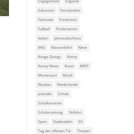
Engagement
England
Exkursion
Fairständnis
Fairtrade
Frankreich
Fußball
Förderverein
Italien
Jahresabschluss
KAG
Klassenfahrt
Kleve
Konga Quings
Konny
Konny-News
Kunst
MINT
Montessori
Musik
Neubau
Niederlande
preludio
Schule
Schulkonzerte
Schülerzeitung
Skifahrt
Sport
Stadtradeln
SV
Tag der offenen Tür
Theater