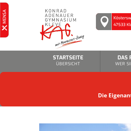
Köstersw

47533 Kl
STARTSEITE
DAS 
ÜBERSICHT
WER SI
Die Eigenant