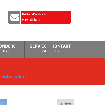
E-Mail-Kontakte:

Hier klicken!
SONDERE
SERVICE + KONTAKT
H KAG
WEITERES
runterladen
!