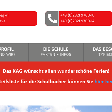
eg 41
+49 (0)2821 9760-10

eve
+49 (0)2821 9760-14
PROFIL
DIE SCHULE
DAS BE
ND WIR?
FAKTEN + INFOS
TYPISC
Das KAG wünscht allen wunderschöne Ferien!
eilsliste für die Schulbücher können Sie
hier he