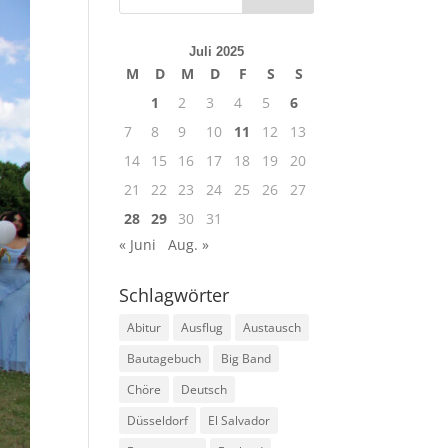
Juli 2025
M
D
M
D
F
S
S
1
2
3
4
5
6
7
8
9
10
11
12
13
14
15
16
17
18
19
20
21
22
23
24
25
26
27
28
29
30
31
« Juni
Aug. »
Schlagwörter
Abitur
Ausflug
Austausch
Bautagebuch
Big Band
Chöre
Deutsch
Düsseldorf
El Salvador