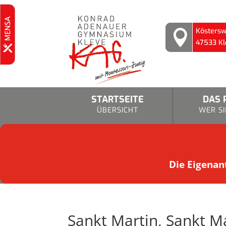
Köstersw

47533 Kl
STARTSEITE
DAS 
ÜBERSICHT
WER SI
Die Eigenant
Sankt Martin, Sankt M