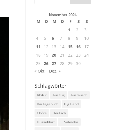
November 2024
M
D
M
D
F
S
S
1
2
3
4
5
6
7
8
9
10
11
12
13
14
15
16
17
18
19
20
21
22
23
24
25
26
27
28
29
30
« Okt.
Dez. »
Schlagwörter
Abitur
Ausflug
Austausch
Bautagebuch
Big Band
Chöre
Deutsch
Düsseldorf
El Salvador