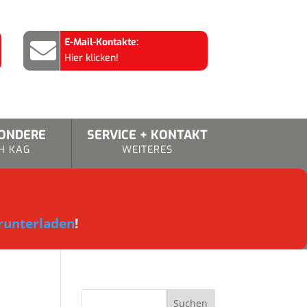
E-Mail-Kontakte:

Hier klicken!
SONDERE
SERVICE + KONTAKT
H KAG
WEITERES
runterladen
!