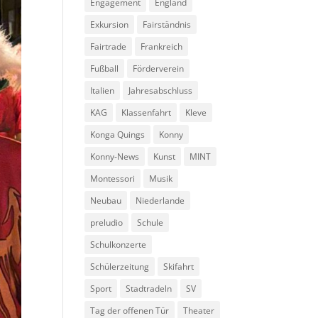
Engagement
England
Exkursion
Fairständnis
Fairtrade
Frankreich
Fußball
Förderverein
Italien
Jahresabschluss
KAG
Klassenfahrt
Kleve
Konga Quings
Konny
Konny-News
Kunst
MINT
Montessori
Musik
Neubau
Niederlande
preludio
Schule
Schulkonzerte
Schülerzeitung
Skifahrt
Sport
Stadtradeln
SV
Tag der offenen Tür
Theater