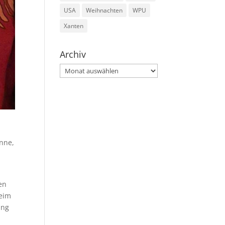
USA
Weihnachten
WPU
Xanten
Archiv
Archiv
onne,
en
beim
ang