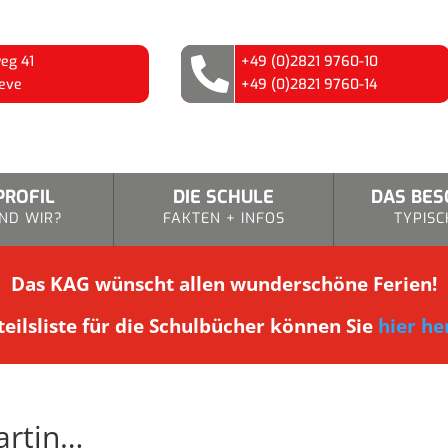
eg 41
+49 (0)2821 9760-10

eve
+49 (0)2821 9760-14
PROFIL
DIE SCHULE
DAS BE
ND WIR?
FAKTEN + INFOS
TYPISC
Das KAG wünscht allen wunderschöne Ferien!
eilsliste für die Schulbücher können Sie
hier he
artin…