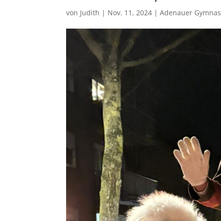
von
Judith
|
Nov. 11, 2024
|
Adenauer Gymna