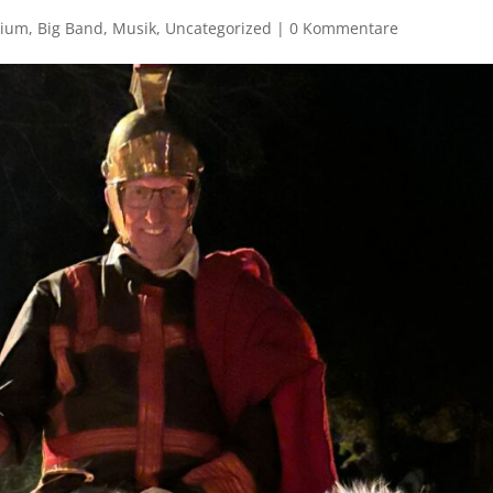
sium
,
Big Band
,
Musik
,
Uncategorized
|
0 Kommentare