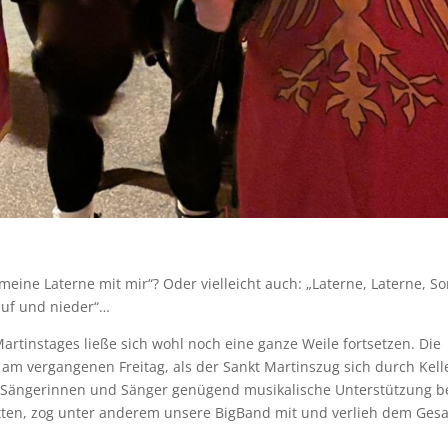
meine Laterne mit mir“? Oder vielleicht auch: „Laterne, Laterne, S
auf und nieder“…
 Martinstages ließe sich wohl noch eine ganze Weile fortsetzen. Die
 am vergangenen Freitag, als der Sankt Martinszug sich durch Kell
n Sängerinnen und Sänger genügend musikalische Unterstützung 
atten, zog unter anderem unsere BigBand mit und verlieh dem Ges