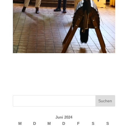
Juni 2024
M
D
M
D
F
S
S