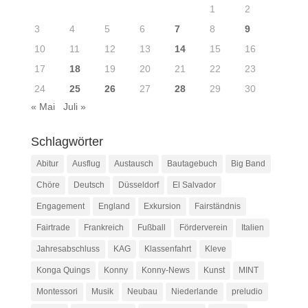
1
2
3
4
5
6
7
8
9
10
11
12
13
14
15
16
17
18
19
20
21
22
23
24
25
26
27
28
29
30
« Mai
Juli »
Schlagwörter
Abitur
Ausflug
Austausch
Bautagebuch
Big Band
Chöre
Deutsch
Düsseldorf
El Salvador
Engagement
England
Exkursion
Fairständnis
Fairtrade
Frankreich
Fußball
Förderverein
Italien
Jahresabschluss
KAG
Klassenfahrt
Kleve
Konga Quings
Konny
Konny-News
Kunst
MINT
Montessori
Musik
Neubau
Niederlande
preludio