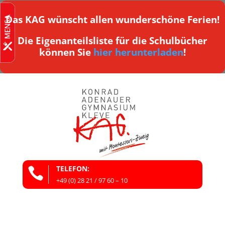
Das KAG wünscht allen wunderschöne Ferien!
Die Eigenanteilsliste für die Schulbücher
können Sie
hier herunterladen
!
TELEFON:

+49 (0) 28 21 / 97 60 – 10