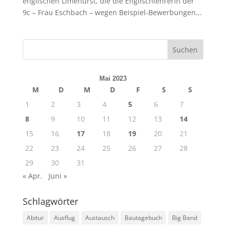
englischen Limehurst, die die Englischlehrerin der
9c – Frau Eschbach – wegen Beispiel-Bewerbungen...
Mai 2023
M
D
M
D
F
S
S
1
2
3
4
5
6
7
8
9
10
11
12
13
14
15
16
17
18
19
20
21
22
23
24
25
26
27
28
29
30
31
« Apr.
Juni »
Schlagwörter
Abitur
Ausflug
Austausch
Bautagebuch
Big Band