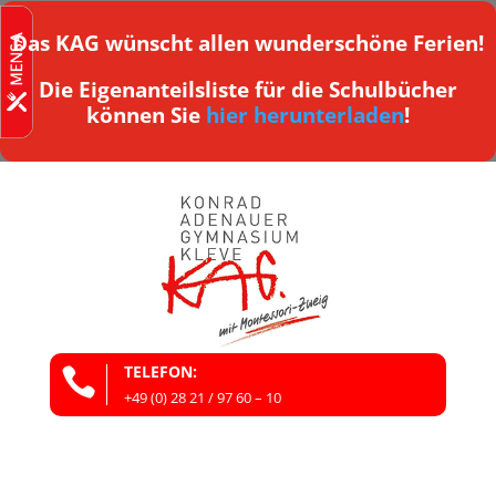
Das KAG wünscht allen wunderschöne Ferien!
Die Eigenanteilsliste für die Schulbücher
können Sie
hier herunterladen
!
TELEFON:

+49 (0) 28 21 / 97 60 – 10