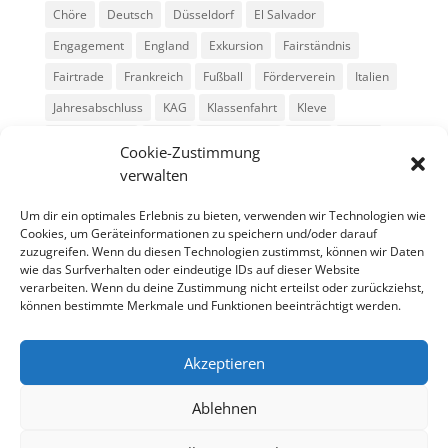
Chöre
Deutsch
Düsseldorf
El Salvador
Engagement
England
Exkursion
Fairständnis
Fairtrade
Frankreich
Fußball
Förderverein
Italien
Jahresabschluss
KAG
Klassenfahrt
Kleve
Konga Quings
Konny
Konny-News
Kunst
MINT
Cookie-Zustimmung
Montessori
Musik
Neubau
Niederlande
preludio
verwalten
Schule
Schulkonzerte
Schülerzeitung
Skifahrt
Um dir ein optimales Erlebnis zu bieten, verwenden wir Technologien wie
Sport
Stadtradeln
SV
Tag der offenen Tür
Cookies, um Geräteinformationen zu speichern und/oder darauf
zuzugreifen. Wenn du diesen Technologien zustimmst, können wir Daten
Theater
USA
Weihnachten
WPU
Xanten
wie das Surfverhalten oder eindeutige IDs auf dieser Website
verarbeiten. Wenn du deine Zustimmung nicht erteilst oder zurückziehst,
können bestimmte Merkmale und Funktionen beeinträchtigt werden.
Archiv
Archiv
Akzeptieren
Ablehnen