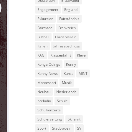
Düsseldorf
El Salvador
Engagement
England
Exkursion
Fairständnis
Fairtrade
Frankreich
Fußball
Förderverein
Italien
Jahresabschluss
KAG
Klassenfahrt
Kleve
Konga Quings
Konny
Konny-News
Kunst
MINT
Montessori
Musik
Neubau
Niederlande
preludio
Schule
Schulkonzerte
Schülerzeitung
Skifahrt
Sport
Stadtradeln
SV