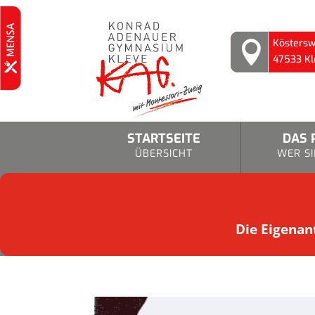
Köstersw

47533 Kl
STARTSEITE
DAS 
ÜBERSICHT
WER SI
Die Eigenant