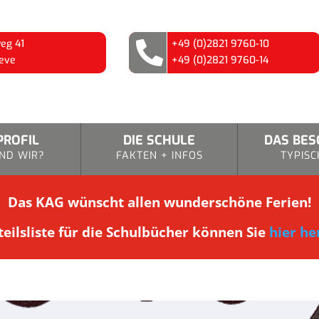
eg 41
+49 (0)2821 9760-10

eve
+49 (0)2821 9760-14
PROFIL
DIE SCHULE
DAS BE
ND WIR?
FAKTEN + INFOS
TYPISC
Das KAG wünscht allen wunderschöne Ferien!
eilsliste für die Schulbücher können Sie
hier he