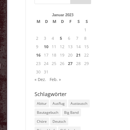
Januar 2023
M
D
M
D
F
S
S
1
2
3
4
5
6
7
8
9
10
11
12
13
14
15
16
17
18
19
20
21
22
23
24
25
26
27
28
29
30
31
« Dez.
Feb. »
Schlagwörter
Abitur
Ausflug
Austausch
Bautagebuch
Big Band
Chöre
Deutsch