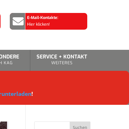
E-Mail-Kontakte:

Hier klicken!
SONDERE
SERVICE + KONTAKT
H KAG
WEITERES
runterladen
!