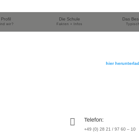
Profil
Die Schule
Das Bes
ind wir?
Fakten + Infos
Typisc
Das KAG wünscht allen wunderschöne Ferien!
 Eigenanteilsliste für die Schulbücher können Sie
hier herunterla

Telefon:
+49 (0) 28 21 / 97 60 – 10