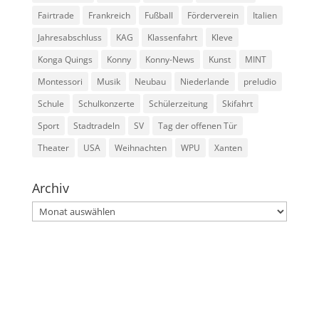
Fairtrade
Frankreich
Fußball
Förderverein
Italien
Jahresabschluss
KAG
Klassenfahrt
Kleve
Konga Quings
Konny
Konny-News
Kunst
MINT
Montessori
Musik
Neubau
Niederlande
preludio
Schule
Schulkonzerte
Schülerzeitung
Skifahrt
Sport
Stadtradeln
SV
Tag der offenen Tür
Theater
USA
Weihnachten
WPU
Xanten
Archiv
Archiv