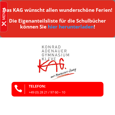
Das KAG wünscht allen wunderschöne Ferien!
Die Eigenanteilsliste für die Schulbücher
können Sie
hier herunterladen
!
TELEFON:

+49 (0) 28 21 / 97 60 – 10