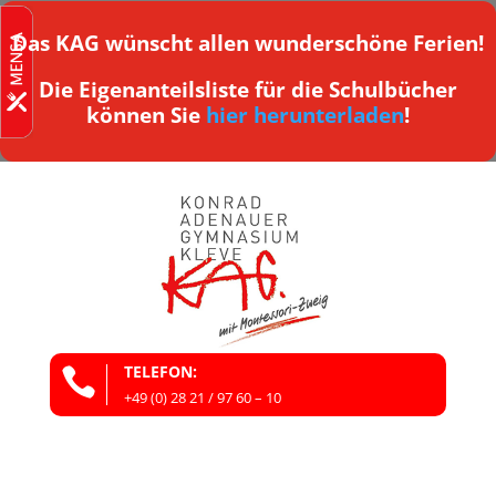
Das KAG wünscht allen wunderschöne Ferien!
Die Eigenanteilsliste für die Schulbücher
können Sie
hier herunterladen
!
TELEFON:

+49 (0) 28 21 / 97 60 – 10