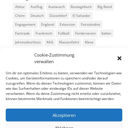
Abitur
Ausflug
Austausch
Bautagebuch
Big Band
Chöre
Deutsch
Düsseldorf
El Salvador
Engagement
England
Exkursion
Fairständnis
Fairtrade
Frankreich
Fußball
Förderverein
Italien
Jahresabschluss
KAG
Klassenfahrt
Kleve
Konga Quings
Konny
Konny-News
Kunst
MINT
Cookie-Zustimmung
Montessori
Musik
Neubau
Niederlande
preludio
verwalten
Schule
Schulkonzerte
Schülerzeitung
Skifahrt
Um dir ein optimales Erlebnis zu bieten, verwenden wir Technologien wie
Sport
Stadtradeln
SV
Tag der offenen Tür
Cookies, um Geräteinformationen zu speichern und/oder darauf
zuzugreifen. Wenn du diesen Technologien zustimmst, können wir Daten
Theater
USA
Weihnachten
WPU
Xanten
wie das Surfverhalten oder eindeutige IDs auf dieser Website
verarbeiten. Wenn du deine Zustimmung nicht erteilst oder zurückziehst,
können bestimmte Merkmale und Funktionen beeinträchtigt werden.
Archiv
Archiv
Akzeptieren
Ablehnen