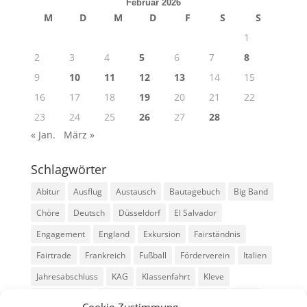
Februar 2026
M
D
M
D
F
S
S
1
2
3
4
5
6
7
8
9
10
11
12
13
14
15
16
17
18
19
20
21
22
23
24
25
26
27
28
« Jan.
März »
Schlagwörter
Abitur
Ausflug
Austausch
Bautagebuch
Big Band
Chöre
Deutsch
Düsseldorf
El Salvador
Engagement
England
Exkursion
Fairständnis
Fairtrade
Frankreich
Fußball
Förderverein
Italien
Jahresabschluss
KAG
Klassenfahrt
Kleve
Konga Quings
Konny
Konny-News
Kunst
MINT