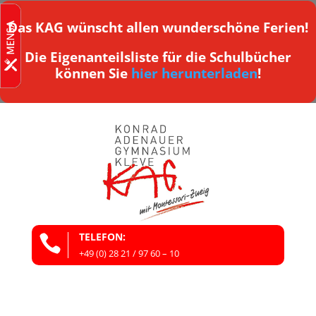
Das KAG wünscht allen wunderschöne Ferien!
Die Eigenanteilsliste für die Schulbücher
können Sie
hier herunterladen
!
TELEFON:

+49 (0) 28 21 / 97 60 – 10