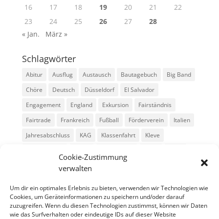
16
17
18
19
20
21
22
23
24
25
26
27
28
« Jan.
März »
Schlagwörter
Abitur
Ausflug
Austausch
Bautagebuch
Big Band
Chöre
Deutsch
Düsseldorf
El Salvador
Engagement
England
Exkursion
Fairständnis
Fairtrade
Frankreich
Fußball
Förderverein
Italien
Jahresabschluss
KAG
Klassenfahrt
Kleve
Konga Quings
Konny
Konny-News
Kunst
MINT
Cookie-Zustimmung
Montessori
Musik
Neubau
Niederlande
preludio
verwalten
Schule
Schulkonzerte
Schülerzeitung
Skifahrt
Um dir ein optimales Erlebnis zu bieten, verwenden wir Technologien wie
Sport
Stadtradeln
SV
Tag der offenen Tür
Cookies, um Geräteinformationen zu speichern und/oder darauf
zuzugreifen. Wenn du diesen Technologien zustimmst, können wir Daten
Theater
USA
Weihnachten
WPU
Xanten
wie das Surfverhalten oder eindeutige IDs auf dieser Website