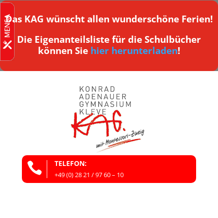
Das KAG wünscht allen wunderschöne Ferien!
Die Eigenanteilsliste für die Schulbücher
können Sie
hier herunterladen
!
TELEFON:

+49 (0) 28 21 / 97 60 – 10