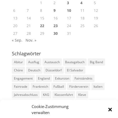
1
2
3
4
5
6
7
8
9
10
11
12
13
14
15
16
17
18
19
20
21
22
23
24
25
26
27
28
29
30
31
« Sep.
Nov. »
Schlagwörter
Abitur
Ausflug
Austausch
Bautagebuch
Big Band
Chöre
Deutsch
Düsseldorf
El Salvador
Engagement
England
Exkursion
Fairständnis
Fairtrade
Frankreich
Fußball
Förderverein
Italien
Jahresabschluss
KAG
Klassenfahrt
Kleve
Konga Quings
Konny
Konny-News
Kunst
MINT
Cookie-Zustimmung
Montessori
Musik
Neubau
Niederlande
preludio
verwalten