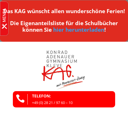
Das KAG wünscht allen wunderschöne Ferien!
Die Eigenanteilsliste für die Schulbücher
können Sie
hier herunterladen
!
TELEFON:

+49 (0) 28 21 / 97 60 – 10