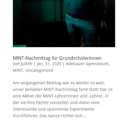
MINT-Nachmittag für GrundschülerInnen
von
Judith
|
Jan. 31, 2025
|
Adenauer Gymnasium
,
MINT
,
Uncategorized
Am vergangenen Montag war es wieder so weit:
unser beliebter MINT-Nachmittag fand statt! Das ist
eine Aktion der MINT-Lehrerinnen und -Lehrer, in
der sie ihre Fächer vorstellen und dabei viele
interessante und spannende Experimente
durchführen. Das Ganze richtet sich...