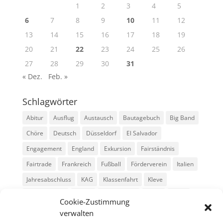
1
2
3
4
5
6
7
8
9
10
11
12
13
14
15
16
17
18
19
20
21
22
23
24
25
26
27
28
29
30
31
« Dez.
Feb. »
Schlagwörter
Abitur
Ausflug
Austausch
Bautagebuch
Big Band
Chöre
Deutsch
Düsseldorf
El Salvador
Engagement
England
Exkursion
Fairständnis
Fairtrade
Frankreich
Fußball
Förderverein
Italien
Jahresabschluss
KAG
Klassenfahrt
Kleve
Konga Quings
Konny
Konny-News
Kunst
MINT
Cookie-Zustimmung
Montessori
Musik
Neubau
Niederlande
preludio
verwalten