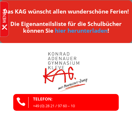
Das KAG wünscht allen wunderschöne Ferien!
Die Eigenanteilsliste für die Schulbücher
können Sie
hier herunterladen
!
TELEFON:

+49 (0) 28 21 / 97 60 – 10