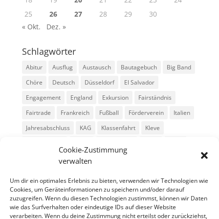
25
26
27
28
29
30
« Okt.
Dez. »
Schlagwörter
Abitur
Ausflug
Austausch
Bautagebuch
Big Band
Chöre
Deutsch
Düsseldorf
El Salvador
Engagement
England
Exkursion
Fairständnis
Fairtrade
Frankreich
Fußball
Förderverein
Italien
Jahresabschluss
KAG
Klassenfahrt
Kleve
Konga Quings
Konny
Konny-News
Kunst
MINT
Cookie-Zustimmung
Montessori
Musik
Neubau
Niederlande
preludio
verwalten
Schule
Schulkonzerte
Schülerzeitung
Skifahrt
Um dir ein optimales Erlebnis zu bieten, verwenden wir Technologien wie
Sport
Stadtradeln
SV
Tag der offenen Tür
Cookies, um Geräteinformationen zu speichern und/oder darauf
zuzugreifen. Wenn du diesen Technologien zustimmst, können wir Daten
Theater
USA
Weihnachten
WPU
Xanten
wie das Surfverhalten oder eindeutige IDs auf dieser Website
verarbeiten. Wenn du deine Zustimmung nicht erteilst oder zurückziehst,