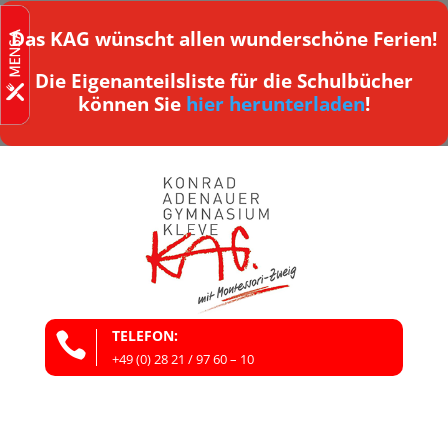
Das KAG wünscht allen wunderschöne Ferien!
Die Eigenanteilsliste für die Schulbücher
können Sie
hier herunterladen
!
TELEFON:

+49 (0) 28 21 / 97 60 – 10