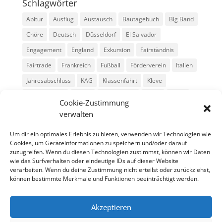
Schlagwörter
Abitur
Ausflug
Austausch
Bautagebuch
Big Band
Chöre
Deutsch
Düsseldorf
El Salvador
Engagement
England
Exkursion
Fairständnis
Fairtrade
Frankreich
Fußball
Förderverein
Italien
Jahresabschluss
KAG
Klassenfahrt
Kleve
Konga Quings
Konny
Konny-News
Kunst
MINT
Cookie-Zustimmung
Montessori
Musik
Neubau
Niederlande
preludio
verwalten
Schule
Schulkonzerte
Schülerzeitung
Skifahrt
Um dir ein optimales Erlebnis zu bieten, verwenden wir Technologien wie
Sport
Stadtradeln
SV
Tag der offenen Tür
Cookies, um Geräteinformationen zu speichern und/oder darauf
zuzugreifen. Wenn du diesen Technologien zustimmst, können wir Daten
Theater
USA
Weihnachten
WPU
Xanten
wie das Surfverhalten oder eindeutige IDs auf dieser Website
verarbeiten. Wenn du deine Zustimmung nicht erteilst oder zurückziehst,
können bestimmte Merkmale und Funktionen beeinträchtigt werden.
Archiv
Archiv
Akzeptieren