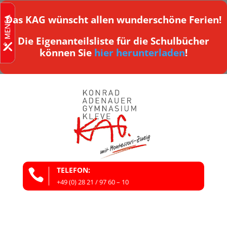
Das KAG wünscht allen wunderschöne Ferien!
Die Eigenanteilsliste für die Schulbücher
können Sie
hier herunterladen
!
TELEFON:

+49 (0) 28 21 / 97 60 – 10