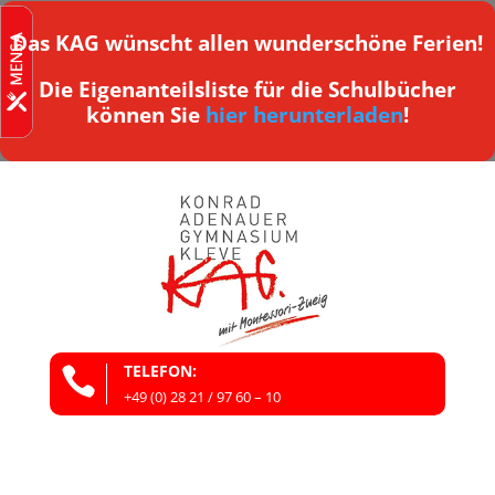
Das KAG wünscht allen wunderschöne Ferien!
Die Eigenanteilsliste für die Schulbücher
können Sie
hier herunterladen
!
TELEFON:

+49 (0) 28 21 / 97 60 – 10