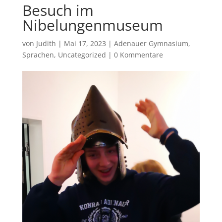
Besuch im
Nibelungenmuseum
von
Judith
|
Mai 17, 2023
|
Adenauer Gymnasium
,
Sprachen
,
Uncategorized
|
0 Kommentare