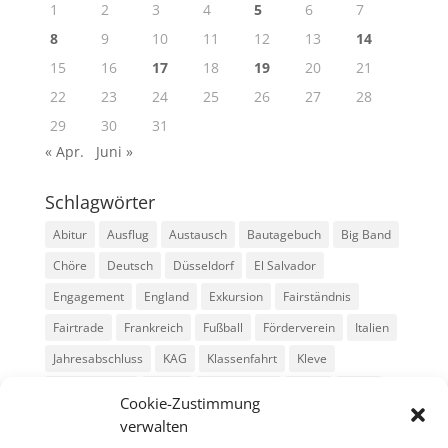
1
2
3
4
5
6
7
8
9
10
11
12
13
14
15
16
17
18
19
20
21
22
23
24
25
26
27
28
29
30
31
« Apr.
Juni »
Schlagwörter
Abitur
Ausflug
Austausch
Bautagebuch
Big Band
Chöre
Deutsch
Düsseldorf
El Salvador
Engagement
England
Exkursion
Fairständnis
Fairtrade
Frankreich
Fußball
Förderverein
Italien
Jahresabschluss
KAG
Klassenfahrt
Kleve
Konga Quings
Konny
Konny-News
Kunst
MINT
Cookie-Zustimmung
Montessori
Musik
Neubau
Niederlande
preludio
verwalten