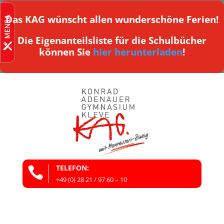
Das KAG wünscht allen wunderschöne Ferien!
Die Eigenanteilsliste für die Schulbücher
können Sie
hier herunterladen
!
TELEFON:

+49 (0) 28 21 / 97 60 – 10