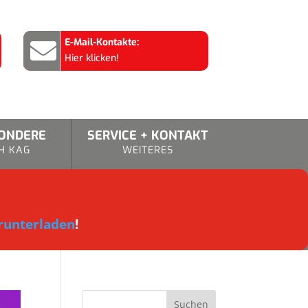
E-Mail-Kontakte:

Hier klicken!
SONDERE
SERVICE + KONTAKT
H KAG
WEITERES
runterladen
!