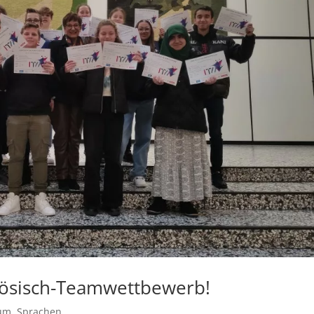
zösisch-Teamwettbewerb!
um
,
Sprachen