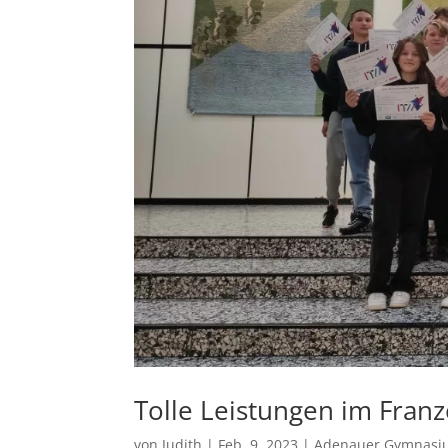
Tolle Leistungen im Fran
von
Judith
|
Feb. 9, 2023
|
Adenauer Gymnasi