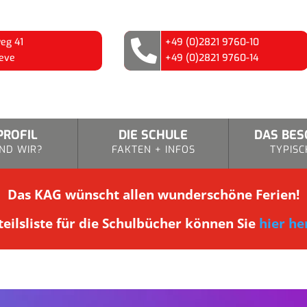
eg 41
+49 (0)2821 9760-10

eve
+49 (0)2821 9760-14
PROFIL
DIE SCHULE
DAS BE
ND WIR?
FAKTEN + INFOS
TYPISC
Das KAG wünscht allen wunderschöne Ferien!
eilsliste für die Schulbücher können Sie
hier he