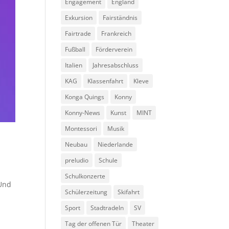
Engagement
England
Exkursion
Fairständnis
Fairtrade
Frankreich
Fußball
Förderverein
Italien
Jahresabschluss
KAG
Klassenfahrt
Kleve
Konga Quings
Konny
Konny-News
Kunst
MINT
Montessori
Musik
Neubau
Niederlande
preludio
Schule
Schulkonzerte
 Und
Schülerzeitung
Skifahrt
Sport
Stadtradeln
SV
Tag der offenen Tür
Theater