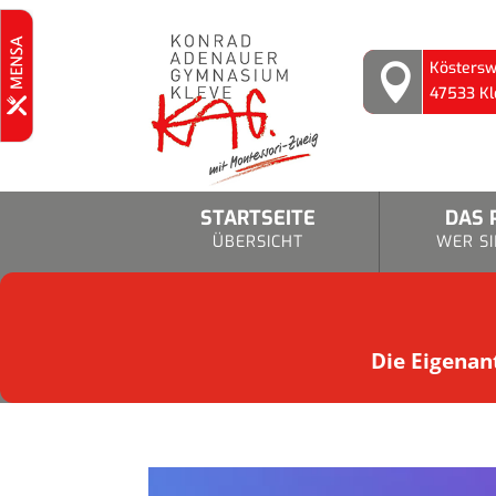
Köstersw

47533 Kl
STARTSEITE
DAS 
ÜBERSICHT
WER SI
Die Eigenant