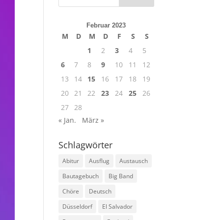
Februar 2023
M
D
M
D
F
S
S
1
2
3
4
5
6
7
8
9
10
11
12
13
14
15
16
17
18
19
20
21
22
23
24
25
26
27
28
« Jan.
März »
Schlagwörter
Abitur
Ausflug
Austausch
Bautagebuch
Big Band
Chöre
Deutsch
Düsseldorf
El Salvador