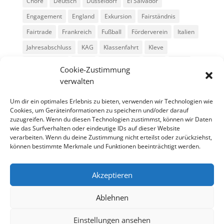
Chöre
Deutsch
Düsseldorf
El Salvador
Engagement
England
Exkursion
Fairständnis
Fairtrade
Frankreich
Fußball
Förderverein
Italien
Jahresabschluss
KAG
Klassenfahrt
Kleve
Konga Quings
Konny
Konny-News
Kunst
MINT
Cookie-Zustimmung
Montessori
Musik
Neubau
Niederlande
preludio
verwalten
Schule
Schulkonzerte
Schülerzeitung
Skifahrt
Um dir ein optimales Erlebnis zu bieten, verwenden wir Technologien wie
Sport
Stadtradeln
SV
Tag der offenen Tür
Cookies, um Geräteinformationen zu speichern und/oder darauf
zuzugreifen. Wenn du diesen Technologien zustimmst, können wir Daten
Theater
USA
Weihnachten
WPU
Xanten
wie das Surfverhalten oder eindeutige IDs auf dieser Website
verarbeiten. Wenn du deine Zustimmung nicht erteilst oder zurückziehst,
können bestimmte Merkmale und Funktionen beeinträchtigt werden.
Archiv
Archiv
Akzeptieren
Ablehnen
Einstellungen ansehen