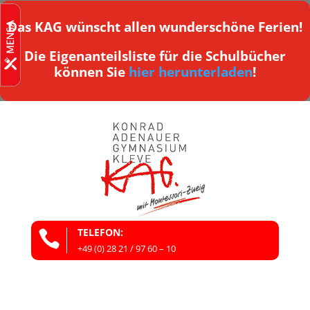
Das KAG wünscht allen wunderschöne Ferien!
Die Eigenanteilsliste für die Schulbücher
können Sie
hier herunterladen
!
TELEFON:

+49 (0) 28 21 / 97 60 – 10