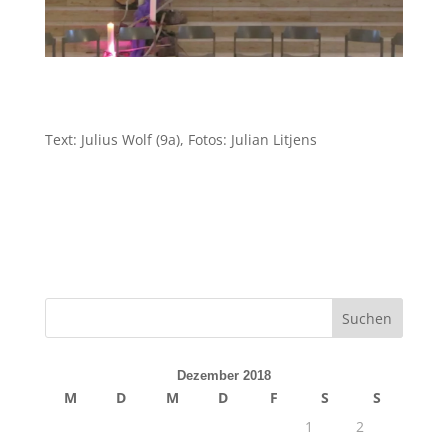
Text: Julius Wolf (9a), Fotos: Julian Litjens
Dezember 2018
M
D
M
D
F
S
S
1
2