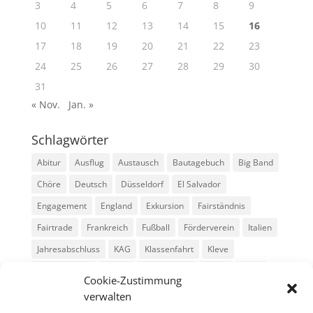
3
4
5
6
7
8
9
10
11
12
13
14
15
16
17
18
19
20
21
22
23
24
25
26
27
28
29
30
31
« Nov.
Jan. »
Schlagwörter
Abitur
Ausflug
Austausch
Bautagebuch
Big Band
Chöre
Deutsch
Düsseldorf
El Salvador
Engagement
England
Exkursion
Fairständnis
Fairtrade
Frankreich
Fußball
Förderverein
Italien
Jahresabschluss
KAG
Klassenfahrt
Kleve
Konga Quings
Konny
Konny-News
Kunst
MINT
Cookie-Zustimmung
Montessori
Musik
Neubau
Niederlande
preludio
verwalten