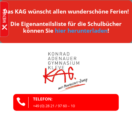
Das KAG wünscht allen wunderschöne Ferien!
Die Eigenanteilsliste für die Schulbücher
können Sie
hier herunterladen
!
TELEFON:

+49 (0) 28 21 / 97 60 – 10