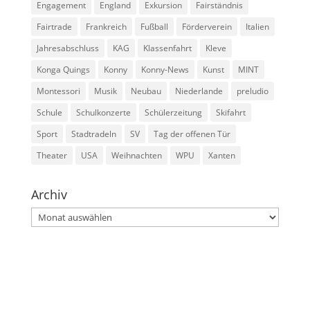
Engagement
England
Exkursion
Fairständnis
Fairtrade
Frankreich
Fußball
Förderverein
Italien
Jahresabschluss
KAG
Klassenfahrt
Kleve
Konga Quings
Konny
Konny-News
Kunst
MINT
Montessori
Musik
Neubau
Niederlande
preludio
Schule
Schulkonzerte
Schülerzeitung
Skifahrt
Sport
Stadtradeln
SV
Tag der offenen Tür
Theater
USA
Weihnachten
WPU
Xanten
Archiv
Archiv