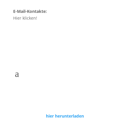
E-Mail-Kontakte:
Hier klicken!
Das KAG wünscht allen wunderschöne Ferien!
Die Eigenanteilsliste für die Schulbücher können Sie
hier herunterladen
!