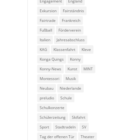
Engagement
England
Exkursion
Fairständnis
Fairtrade
Frankreich
Fußball
Förderverein
Italien
Jahresabschluss
KAG
Klassenfahrt
Kleve
Konga Quings
Konny
Konny-News
Kunst
MINT
Montessori
Musik
Neubau
Niederlande
preludio
Schule
Schulkonzerte
Schülerzeitung
Skifahrt
Sport
Stadtradeln
SV
Tag der offenen Tür
Theater