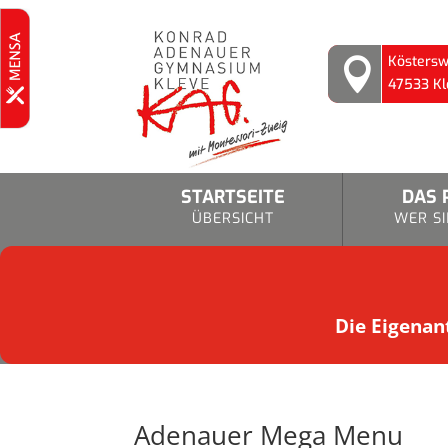
Köstersw

47533 Kl
STARTSEITE
DAS 
ÜBERSICHT
WER SI
Die Eigenant
Adenauer Mega Menu