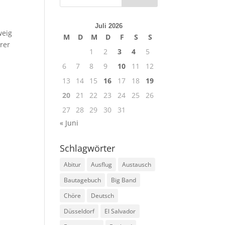
Juli 2026
weig
M
D
M
D
F
S
S
rer
1
2
3
4
5
6
7
8
9
10
11
12
13
14
15
16
17
18
19
20
21
22
23
24
25
26
27
28
29
30
31
« Juni
Schlagwörter
Abitur
Ausflug
Austausch
Bautagebuch
Big Band
Chöre
Deutsch
Düsseldorf
El Salvador