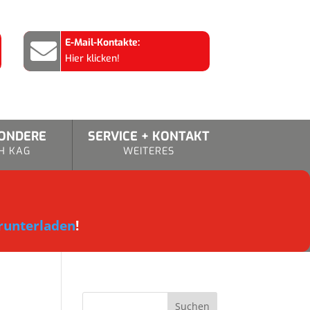
E-Mail-Kontakte:

Hier klicken!
SONDERE
SERVICE + KONTAKT
H KAG
WEITERES
runterladen
!