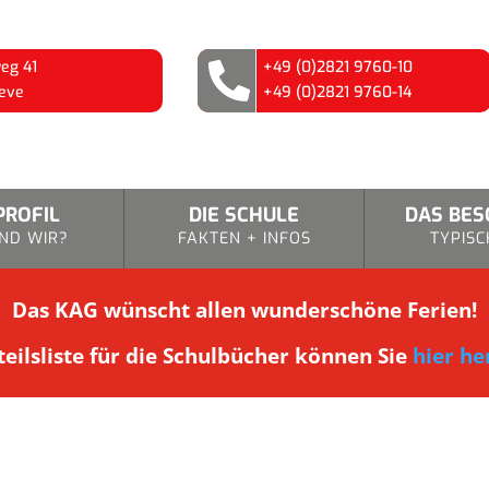
eg 41
+49 (0)2821 9760-10

eve
+49 (0)2821 9760-14
PROFIL
DIE SCHULE
DAS BE
ND WIR?
FAKTEN + INFOS
TYPISC
Das KAG wünscht allen wunderschöne Ferien!
eilsliste für die Schulbücher können Sie
hier he