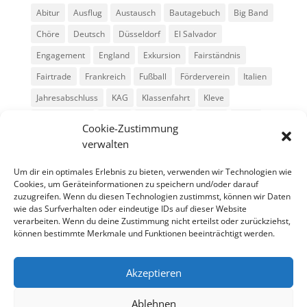
Abitur
Ausflug
Austausch
Bautagebuch
Big Band
Chöre
Deutsch
Düsseldorf
El Salvador
Engagement
England
Exkursion
Fairständnis
Fairtrade
Frankreich
Fußball
Förderverein
Italien
Jahresabschluss
KAG
Klassenfahrt
Kleve
Konga Quings
Konny
Konny-News
Kunst
MINT
Cookie-Zustimmung
Montessori
Musik
Neubau
Niederlande
preludio
verwalten
Schule
Schulkonzerte
Schülerzeitung
Skifahrt
Um dir ein optimales Erlebnis zu bieten, verwenden wir Technologien wie
Sport
Stadtradeln
SV
Tag der offenen Tür
Cookies, um Geräteinformationen zu speichern und/oder darauf
zuzugreifen. Wenn du diesen Technologien zustimmst, können wir Daten
Theater
USA
Weihnachten
WPU
Xanten
wie das Surfverhalten oder eindeutige IDs auf dieser Website
verarbeiten. Wenn du deine Zustimmung nicht erteilst oder zurückziehst,
können bestimmte Merkmale und Funktionen beeinträchtigt werden.
Archiv
Archiv
Akzeptieren
Ablehnen