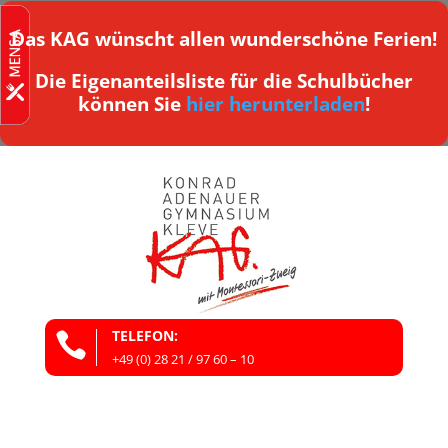
Das KAG wünscht allen wunderschöne Ferien!
Die Eigenanteilsliste für die Schulbücher
können Sie
hier herunterladen
!
TELEFON:

+49 (0) 28 21 / 97 60 – 10