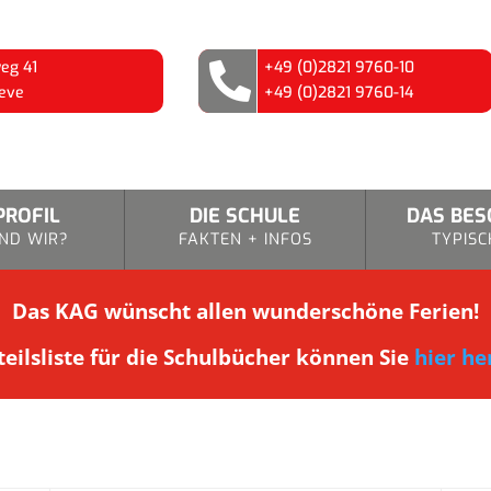
eg 41
+49 (0)2821 9760-10

eve
+49 (0)2821 9760-14
PROFIL
DIE SCHULE
DAS BE
ND WIR?
FAKTEN + INFOS
TYPISC
Das KAG wünscht allen wunderschöne Ferien!
eilsliste für die Schulbücher können Sie
hier he