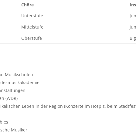
Chöre
In
Unterstufe
Ju
Mittelstufe
Ju
Oberstufe
Bi
nd Musikschulen
andesmusikakademie
anstaltungen
nen (WDR)
alischen Leben in der Region (Konzerte im Hospiz, beim Stadtfest
bles
sische Musiker