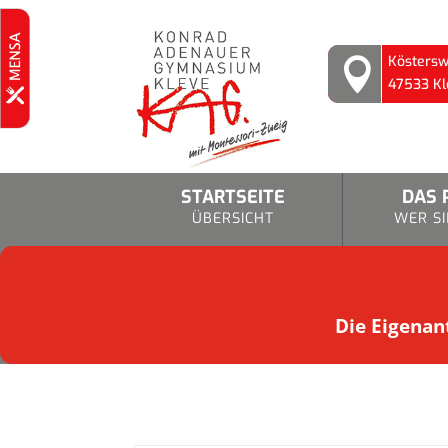
Köstersw

47533 Kl
STARTSEITE
DAS 
ÜBERSICHT
WER SI
Die Eigenant