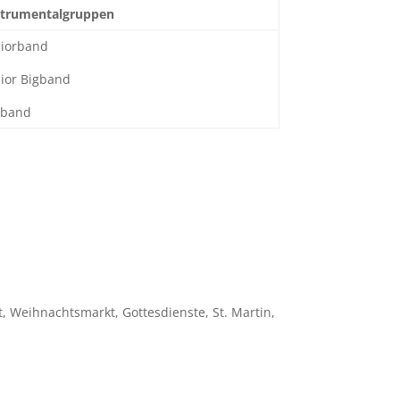
strumentalgruppen
niorband
nior Bigband
gband
, Weihnachtsmarkt, Gottesdienste, St. Martin,