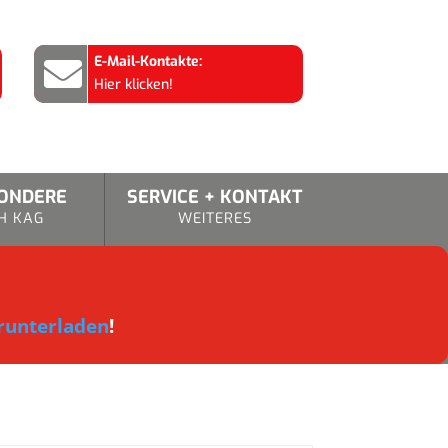
E-Mail-Kontakte:

Hier klicken!
SONDERE
SERVICE + KONTAKT
H KAG
WEITERES
runterladen
!