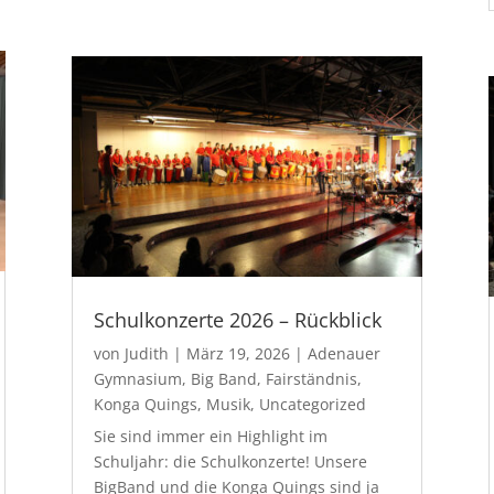
Schulkonzerte 2026 – Rückblick
von
Judith
|
März 19, 2026
|
Adenauer
Gymnasium
,
Big Band
,
Fairständnis
,
Konga Quings
,
Musik
,
Uncategorized
Sie sind immer ein Highlight im
Schuljahr: die Schulkonzerte! Unsere
BigBand und die Konga Quings sind ja