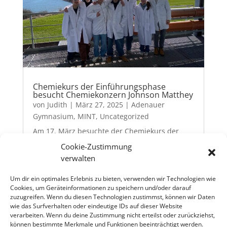
Chemiekurs der Einführungsphase
besucht Chemiekonzern Johnson Matthey
von
Judith
|
März 27, 2025
|
Adenauer
Gymnasium
,
MINT
,
Uncategorized
Am 17. März besuchte der Chemiekurs der
Einführungsphase den Chemiekonzern
Cookie-Zustimmung
Johnson Matthey am Standort Emmerich. Nach
verwalten
einer kurzen Sicherheitsunterweisung vor Ort
zeigte das auf Katalysatoren spezialisierte
Um dir ein optimales Erlebnis zu bieten, verwenden wir Technologien wie
Cookies, um Geräteinformationen zu speichern und/oder darauf
Unternehmen unseren Schülerinnen und
zuzugreifen. Wenn du diesen Technologien zustimmst, können wir Daten
Schülern auf, inwiefern...
wie das Surfverhalten oder eindeutige IDs auf dieser Website
verarbeiten. Wenn du deine Zustimmung nicht erteilst oder zurückziehst,
können bestimmte Merkmale und Funktionen beeinträchtigt werden.