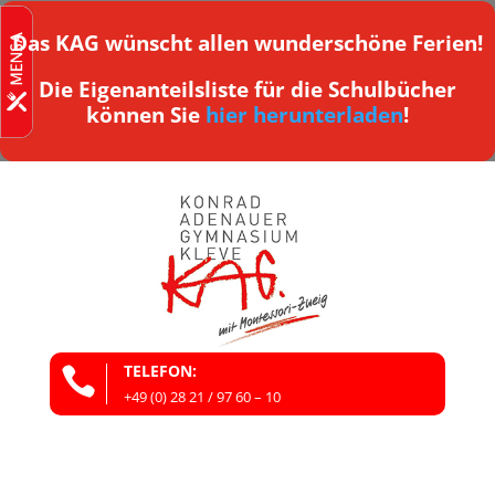
Das KAG wünscht allen wunderschöne Ferien!
Die Eigenanteilsliste für die Schulbücher
können Sie
hier herunterladen
!
TELEFON:

+49 (0) 28 21 / 97 60 – 10