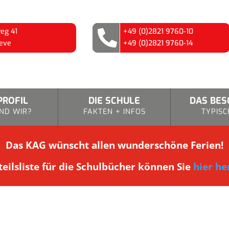
eg 41
+49 (0)2821 9760-10

eve
+49 (0)2821 9760-14
PROFIL
DIE SCHULE
DAS BE
ND WIR?
FAKTEN + INFOS
TYPISC
Das KAG wünscht allen wunderschöne Ferien!
eilsliste für die Schulbücher können Sie
hier he