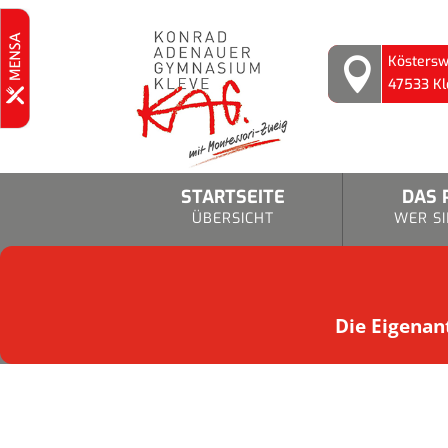
Köstersw

47533 Kl
STARTSEITE
DAS 
ÜBERSICHT
WER SI
Die Eigenant