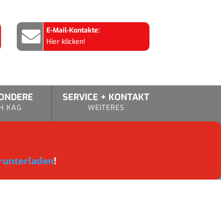
E-Mail-Kontakte:

Hier klicken!
SONDERE
SERVICE + KONTAKT
H KAG
WEITERES
runterladen
!